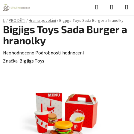
Přejít
Hledat
NÁKUPN
na
KOŠÍK
obsah
Domů
/
PRO DĚTI
/
Hra na povolání
/
Bigjigs Toys Sada Burger a hranolky
Bigjigs Toys Sada Burger a
hranolky
Průměrné
Neohodnoceno
Podrobnosti hodnocení
hodnocení
Značka:
Bigjigs Toys
produktu
je
0,0
z
5
hvězdiček.