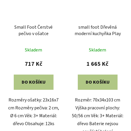
Small Foot Čerstvé
small foot Dřevěná
pečivo v ošatce
moderní kuchyňka Play
Skladem
Skladem
717 Kč
1 665 Kč
DO KOŠÍKU
DO KOŠÍKU
Rozměry ošatky: 23x16x7
Rozměr: 70x34x103 cm
cm Rozměry pečiva: 2 cm,
Výška pracovní plochy:
Ø 6 cm Věk: 3+ Materiál:
50/56 cm Věk: 3+ Materiál:
dřevo Obsahuje: 12ks
dřevo Baterie nejsou