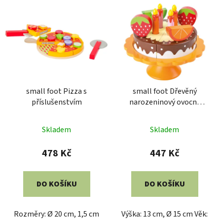
small foot Pizza s
small foot Dřevěný
příslušenstvím
narozeninový ovocný
dort
Skladem
Skladem
478 Kč
447 Kč
DO KOŠÍKU
DO KOŠÍKU
Rozměry: Ø 20 cm, 1,5 cm
Výška: 13 cm, Ø 15 cm Věk: