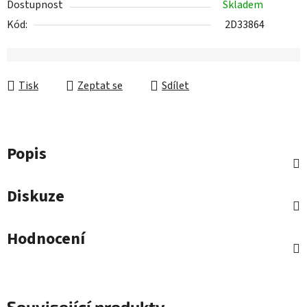
Dostupnost
Skladem
Kód:
2D33864
Tisk
Zeptat se
Sdílet
Popis
Diskuze
Hodnocení
Související produkty