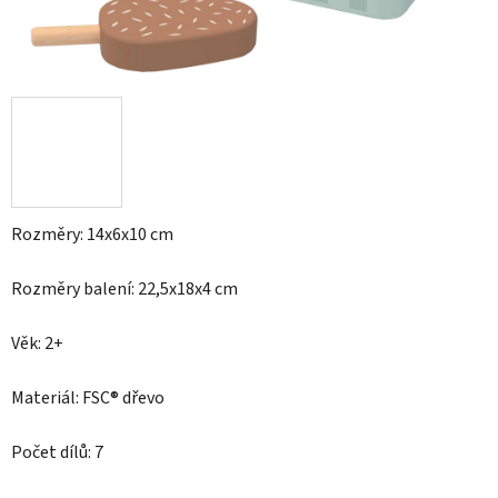
Rozměry: 14x6x10 cm
Rozměry balení: 22,5x18x4 cm
Věk: 2+
Materiál: FSC® dřevo
Počet dílů: 7