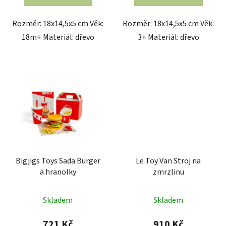
Rozměr: 18x14,5x5 cm Věk:
Rozměr: 18x14,5x5 cm Věk:
18m+ Materiál: dřevo
3+ Materiál: dřevo
Bigjigs Toys Sada Burger
Le Toy Van Stroj na
a hranolky
zmrzlinu
Skladem
Skladem
721 Kč
910 Kč