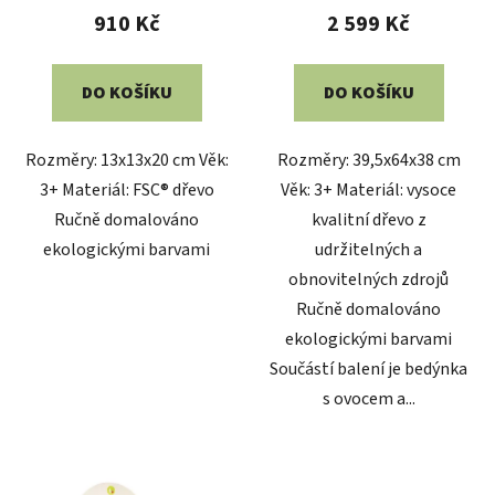
910 Kč
2 599 Kč
DO KOŠÍKU
DO KOŠÍKU
Rozměry: 13x13x20 cm Věk:
Rozměry: 39,5x64x38 cm
3+ Materiál: FSC® dřevo
Věk: 3+ Materiál: vysoce
Ručně domalováno
kvalitní dřevo z
ekologickými barvami
udržitelných a
obnovitelných zdrojů
Ručně domalováno
ekologickými barvami
Součástí balení je bedýnka
s ovocem a...