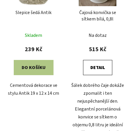
Slepice šedá Antik
Čajová konvička se
sítkem bílá, 0,8l
Skladem
Na dotaz
239 Kč
515 Kč
DO KOŠÍKU
DETAIL
Cementová dekorace ve
Šálek dobrého čaje dokáže
stylu Antik 19 x 12 x 14 cm
zpomalit i ten
nejuspěchanější den.
Elegantní porcelánová
konvice se sítkem o
objemu 0,8 litru je ideální