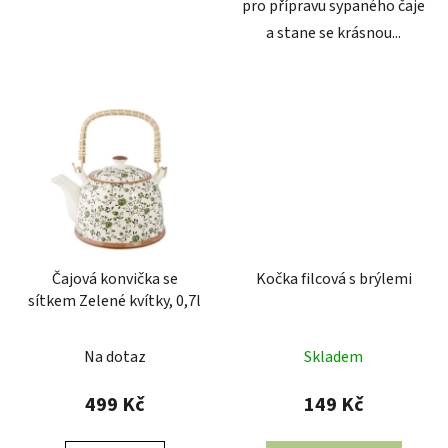
pro přípravu sypaného čaje
a stane se krásnou...
Čajová konvička se
Kočka filcová s brýlemi
sítkem Zelené kvítky, 0,7l
Průměrné
Na dotaz
Skladem
hodnocení
produktu
499 Kč
149 Kč
je
5,0