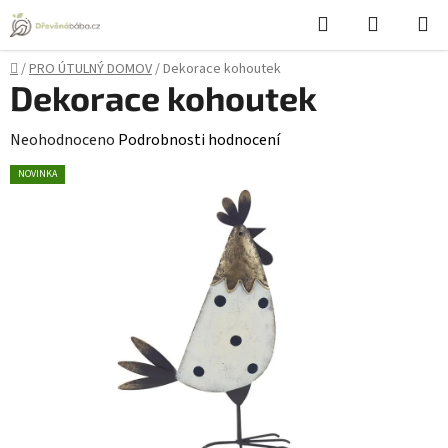
Přejít
Hledat
NÁKUPN
na
KOŠÍK
obsah
Domů
/
PRO ÚTULNÝ DOMOV
/
Dekorace kohoutek
Dekorace kohoutek
Průměrné
Neohodnoceno
Podrobnosti hodnocení
hodnocení
NOVINKA
produktu
je
0,0
z
5
hvězdiček.