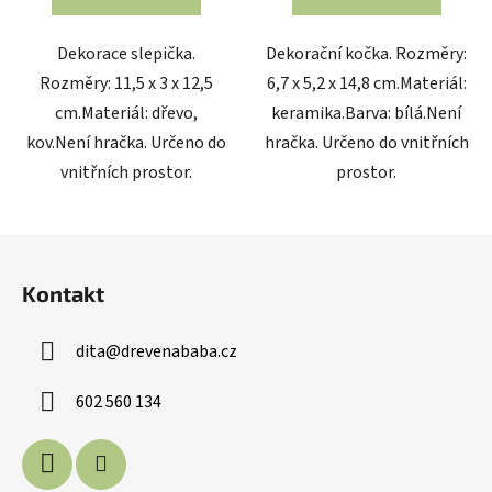
Dekorace slepička.
Dekorační kočka. Rozměry:
Rozměry: 11,5 x 3 x 12,5
6,7 x 5,2 x 14,8 cm.Materiál:
cm.Materiál: dřevo,
keramika.Barva: bílá.Není
kov.Není hračka. Určeno do
hračka. Určeno do vnitřních
vnitřních prostor.
prostor.
Z
á
Kontakt
p
a
dita
@
drevenababa.cz
t
í
602 560 134