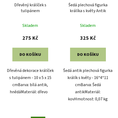
Dřevěný králíček s
Šedá plechová figurka
tulipánem
králíka s květy Antik
Skladem
Skladem
275 Kč
325 Kč
DO KOŠÍKU
DO KOŠÍKU
Dřevěná dekorace králíček
Šedá antik plechová figurka
s tulipánem - 10 x 5 x 15
králík s květy - 16*4*11
cmBarva: bílá antik,
cmBarva: Šedá
hnědáMateriál: dřevo
antikMateriál:
kovHmotnost: 0,07 kg