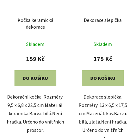
Kočka keramická
Dekorace slepička
dekorace
Skladem
Skladem
159 Kč
175 Kč
DO KOŠÍKU
DO KOŠÍKU
Dekorační kočka. Rozměry:
Dekorace slepička.
9,5 x 6,8 x 22,5 cm.Materiál:
Rozměry: 13 x 6,5 x 17,5
keramika.Barva: bílá.Není
cm.Materiál: kov.Barva:
hračka. Určeno do vnitřních
bílá, zlatá.Není hračka.
prostor.
Určeno do vnitřních