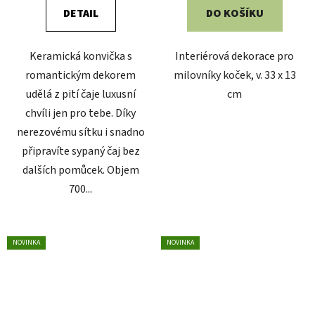
DETAIL
DO KOŠÍKU
z
5
Keramická konvička s
Interiérová dekorace pro
hvězdiček.
romantickým dekorem
milovníky koček, v. 33 x 13
udělá z pití čaje luxusní
cm
chvíli jen pro tebe. Díky
nerezovému sítku i snadno
připravíte sypaný čaj bez
dalších pomůcek. Objem
700...
NOVINKA
NOVINKA