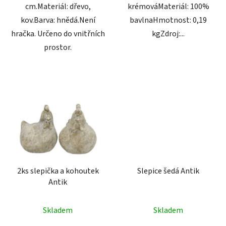
cm.Materiál: dřevo,
krémováMateriál: 100%
kov.Barva: hnědá.Není
bavlnaHmotnost: 0,19
hračka. Určeno do vnitřních
kgZdroj:...
prostor.
2ks slepička a kohoutek
Slepice šedá Antik
Antik
Skladem
Skladem