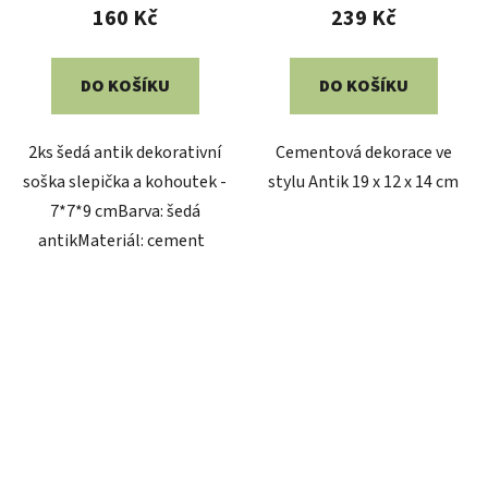
160 Kč
239 Kč
DO KOŠÍKU
DO KOŠÍKU
2ks šedá antik dekorativní
Cementová dekorace ve
soška slepička a kohoutek -
stylu Antik 19 x 12 x 14 cm
7*7*9 cmBarva: šedá
antikMateriál: cement