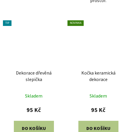
prostor.
TIP
NOVINKA
Dekorace dřevěná
Kočka keramická
slepička
dekorace
Skladem
Skladem
95 Kč
95 Kč
DO KOŠÍKU
DO KOŠÍKU