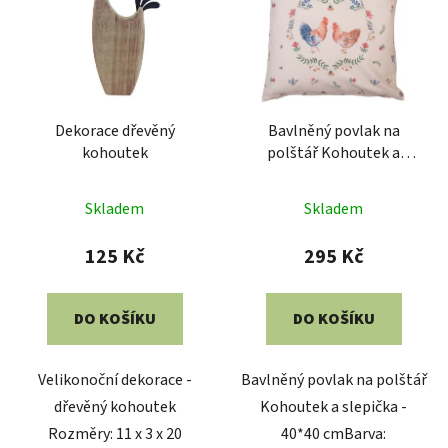
Dekorace dřevěný
Bavlněný povlak na
kohoutek
polštář Kohoutek a
slepička - 40*40 cm
Skladem
Skladem
125 Kč
295 Kč
DO KOŠÍKU
DO KOŠÍKU
Velikonoční dekorace -
Bavlněný povlak na polštář
dřevěný kohoutek
Kohoutek a slepička -
Rozměry: 11 x 3 x 20
40*40 cmBarva: