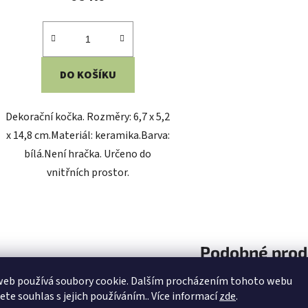
DO KOŠÍKU
Dekorační kočka. Rozměry: 6,7 x 5,2
x 14,8 cm.Materiál: keramika.Barva:
bílá.Není hračka. Určeno do
vnitřních prostor.
Podobné prod
Kód:
6CETE0001
web používá soubory cookie. Dalším procházením tohoto webu
jete souhlas s jejich používáním.. Více informací
zde
.