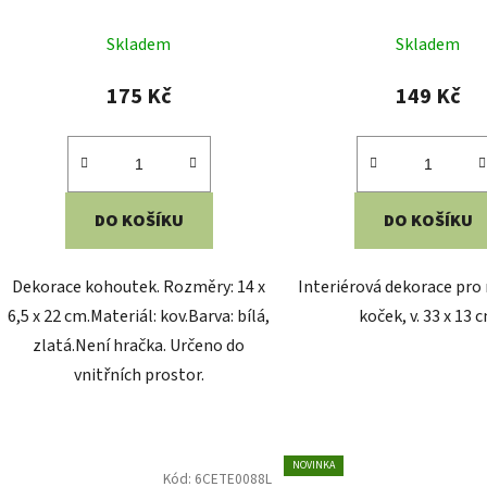
produk
175 Kč
149 Kč
je
5,0
z
5
DO KOŠÍKU
DO KOŠÍKU
hvězdič
Dekorace kohoutek. Rozměry: 14 x
Interiérová dekorace pro
6,5 x 22 cm.Materiál: kov.Barva: bílá,
koček, v. 33 x 13 
zlatá.Není hračka. Určeno do
vnitřních prostor.
NOVINKA
Kód:
6CETE0088L