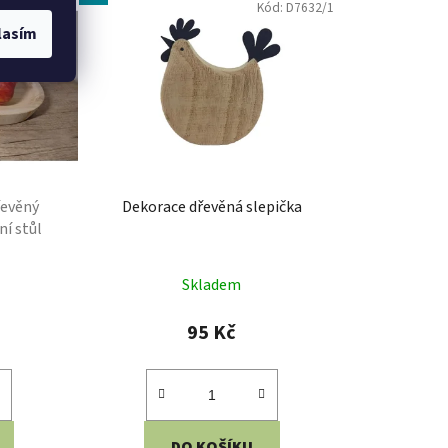
lasím
řevěný
Dekorace dřevěná slepička
ní stůl
Skladem
95 Kč
DO KOŠÍKU
ovníky
Dekorace slepička. Rozměry: 11,5 x