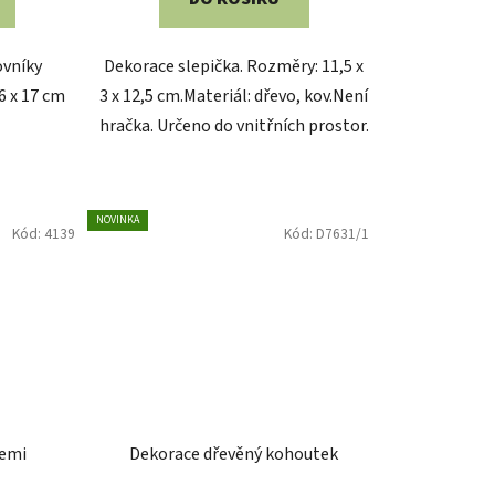
6 x 17 cm
3 x 12,5 cm.Materiál: dřevo, kov.Není
hračka. Určeno do vnitřních prostor.
NOVINKA
Kód:
4139
Kód:
D7631/1
lemi
Dekorace dřevěný kohoutek
né
Skladem
ení