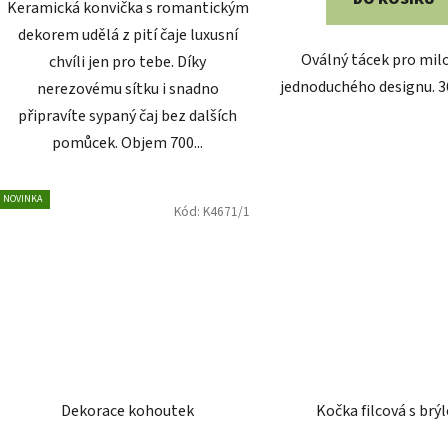
chvíli jen pro tebe. Díky
jednoduchého designu. 3
nerezovému sítku i snadno
připravíte sypaný čaj bez dalších
pomůcek. Objem 700...
NOVINKA
Kód:
K4671/1
Dekorace kohoutek
Kočka filcová s brý
Průměr
Skladem
Skladem
hodnoc