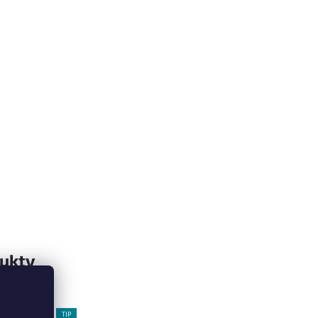
ukty
TIP
Kód:
8637
Kód:
D7632/1