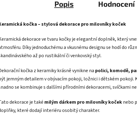
Keramická kočka – stylová dekorace pro milovníky koček
Keramická dekorace ve tvaru kočky je elegantní doplněk, který vn
atmosféru. Díky jednoduchému a vkusnému designu se hodí do různý
skandinávského až po rustikální či venkovský styl.
Dekorační kočka z keramiky krásně vynikne na
polici, komodě, p
být jemným detailem v obývacím pokoji, ložnici i dětském pokoji.
snadno se kombinuje s dalšími přírodními dekoracemi, svíčkami ne
Tato dekorace je také
milým dárkem pro milovníky koček
nebo p
doplňky, které dodají interiéru osobitý charakter.
Související pr