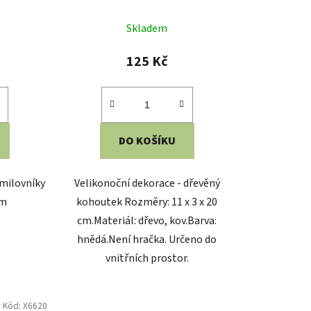
tu
125 Kč
DO KOŠÍKU
ek.
 milovníky
Velikonoční dekorace - dřevěný
cm
kohoutek Rozměry: 11 x 3 x 20
cm.Materiál: dřevo, kov.Barva:
hnědá.Není hračka. Určeno do
vnitřních prostor.
Kód:
X6620