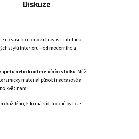
ese do vašeho domova hravost i útulnou
ch stylů interiéru – od moderního a
arapetu nebo konferenčním stolku
. Může
 Keramický materiál působí nadčasově a
bo květinami.
ro každého, kdo má rád drobné bytové
odukty