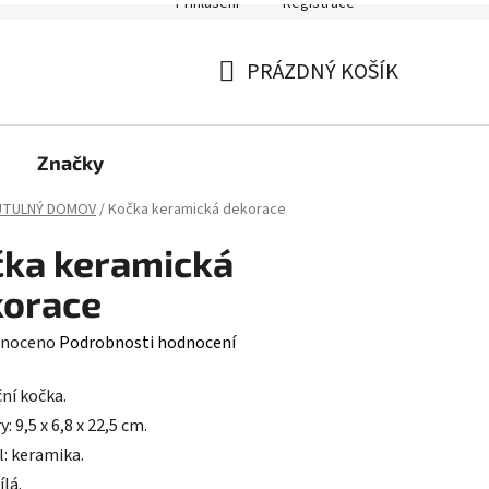
PRÁZDNÝ KOŠÍK
NÁKUPNÍ
KOŠÍK
Značky
ÚTULNÝ DOMOV
/
Kočka keramická dekorace
ka keramická
korace
né
noceno
Podrobnosti hodnocení
ení
ní kočka.
tu
 9,5 x 6,8 x 22,5 cm.
l: keramika.
ílá.
ačka. Určeno do vnitřních prostor.
ek.