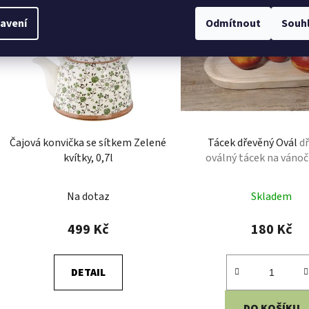
avení
Odmítnout
Souh
Čajová konvička se sítkem Zelené
Tácek dřevěný Ovál
d
kvítky, 0,7l
oválný tácek na vánoč
Na dotaz
Skladem
499 Kč
180 Kč
DETAIL
DO KOŠÍKU
Keramická konvička s romantickým
dekorem udělá z pití čaje luxusní
Oválný tácek pro mil