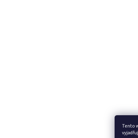
Tento 
vyjadřu