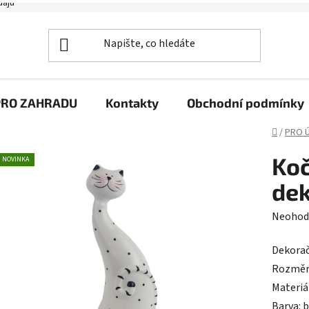
PRO ZAHRADU
Kontakty
Obchodní podmínky
Domů
/
PRO 
Koč
NOVINKA
de
Průměr
Neohod
hodnoc
Dekorač
produk
Rozměry:
je
Materiá
0,0
Barva: b
z
Není hr
5
hvězdič