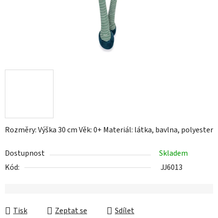
Rozměry: Výška 30 cm Věk: 0+ Materiál: látka, bavlna, polyester
Dostupnost
Skladem
Kód:
JJ6013
Tisk
Zeptat se
Sdílet