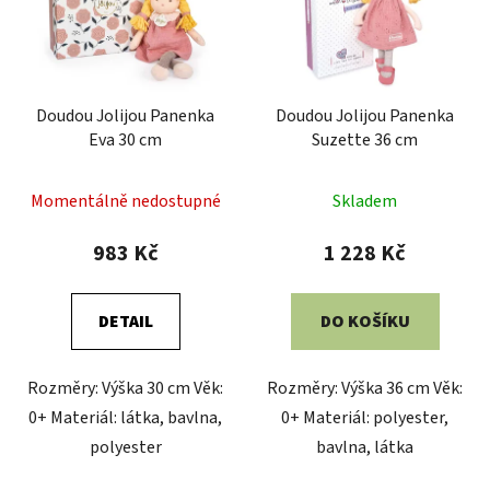
Doudou Jolijou Panenka
Doudou Jolijou Panenka
Eva 30 cm
Suzette 36 cm
Momentálně nedostupné
Skladem
983 Kč
1 228 Kč
DETAIL
DO KOŠÍKU
Rozměry: Výška 30 cm Věk:
Rozměry: Výška 36 cm Věk:
0+ Materiál: látka, bavlna,
0+ Materiál: polyester,
polyester
bavlna, látka