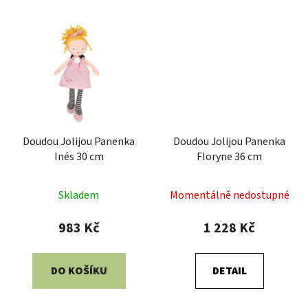
Doudou Jolijou Panenka
Doudou Jolijou Panenka
Inés 30 cm
Floryne 36 cm
Skladem
Momentálně nedostupné
983 Kč
1 228 Kč
DO KOŠÍKU
DETAIL