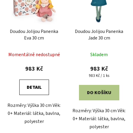
Doudou Jolijou Panenka
Doudou Jolijou Panenka
Eva 30 cm
Jade 30 cm
Momentálně nedostupné
Skladem
983 Kč
983 Kč
Měrná
983 Kč / 1 ks
cena:
DETAIL
DO KOŠÍKU
Rozměry: Výška 30 cm Věk:
Rozměry: Výška 30 cm Věk:
0+ Materiál: látka, bavlna,
0+ Materiál: látka, bavlna,
polyester
polyester