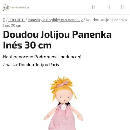
Přejít
Hledat
NÁKUPN
na
KOŠÍK
obsah
Domů
/
PRO DĚTI
/
Panenky a doplňky pro panenky
/
Doudou Jolijou Panenka
Inés 30 cm
Doudou Jolijou Panenka
Inés 30 cm
Průměrné
Neohodnoceno
Podrobnosti hodnocení
hodnocení
Značka:
Doudou Jolijou Paris
produktu
je
0,0
z
5
hvězdiček.