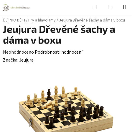
Přejít
Hledat
NÁKUPN
na
KOŠÍK
obsah
Domů
/
PRO DĚTI
/
Hry a hlavolamy
/
Jeujura Dřevěné šachy a dáma v boxu
Jeujura Dřevěné šachy a
dáma v boxu
Průměrné
Neohodnoceno
Podrobnosti hodnocení
hodnocení
Značka:
Jeujura
produktu
je
0,0
z
5
hvězdiček.