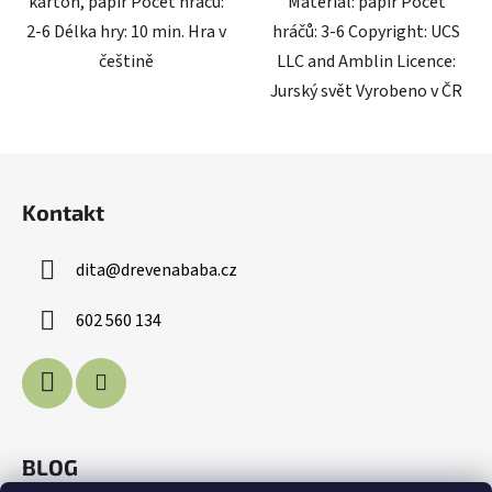
karton, papír Počet hráčů:
Materiál: papír Počet
2-6 Délka hry: 10 min. Hra v
hráčů: 3-6 Copyright: UCS
češtině
LLC and Amblin Licence:
Jurský svět Vyrobeno v ČR
Z
á
Kontakt
p
a
dita
@
drevenababa.cz
t
í
602 560 134
BLOG