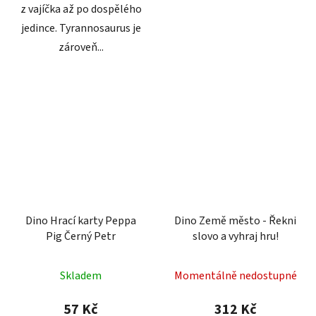
z vajíčka až po dospělého
jedince. Tyrannosaurus je
zároveň...
Dino Hrací karty Peppa
Dino Země město - Řekni
Pig Černý Petr
slovo a vyhraj hru!
Skladem
Momentálně nedostupné
57 Kč
312 Kč