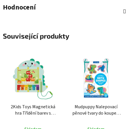
Hodnocení
Související produkty
2Kids Toys Magnetická
Mudpuppy Nalepovací
hra Třídění barev s
pěnové tvary do koupele
dinosaurem
Dinosauři