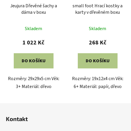
Jeujura Dřevěné šachy a
small foot Hrací kostky a
dáma v boxu
karty v dřevěném boxu
Skladem
Skladem
1 022 Kč
268 Kč
DO KOŠÍKU
DO KOŠÍKU
Rozměry: 29x29x5 cm Věk:
Rozměry: 19x12x4 cm Věk:
3+ Materiál: dřevo
6+ Materiál: papír, dřevo
Z
á
Kontakt
p
a