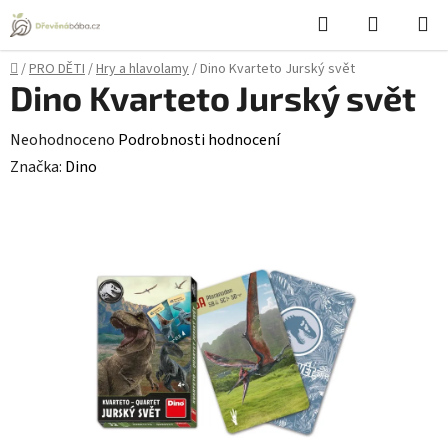
Přejít
Hledat
NÁKUPN
na
KOŠÍK
obsah
Domů
/
PRO DĚTI
/
Hry a hlavolamy
/
Dino Kvarteto Jurský svět
Dino Kvarteto Jurský svět
Průměrné
Neohodnoceno
Podrobnosti hodnocení
hodnocení
Značka:
Dino
produktu
je
0,0
z
5
hvězdiček.