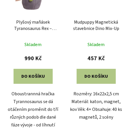
Plyšový maňásek
Mudpuppy Magnetická
Tyranosaurus Rex –
stavebnice Dino Mix-Up
kouzelné vejce 2v1
Průměrné
Skladem
Skladem
hodnocení
produktu
990 Kč
457 Kč
je
5,0
DO KOŠÍKU
DO KOŠÍKU
z
5
Oboustrannná hračka
Rozměry: 16x22x2,5 cm
hvězdiček.
Tyrannosaurus se dá
Materiál: katon, magnet,
otáčením proměnit do tří
kov Věk: 4+ Obsahuje: 40 ks
různých podob dle dané
magnetů, 2 scény
fáze vývoje - od líhnutí