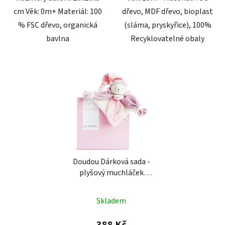
cm Věk: 0m+ Materiál: 100
dřevo, MDF dřevo, bioplast
% FSC dřevo, organická
(sláma, pryskyřice), 100%
bavlna
Recyklovatelné obaly
Doudou Dárková sada -
plyšový muchláček
růžový medvídek 24 cm
Skladem