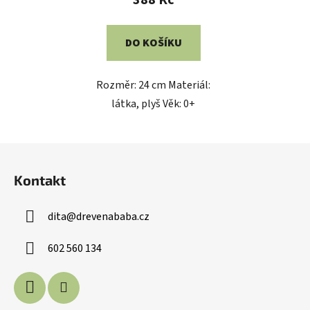
388 Kč
DO KOŠÍKU
Rozměr: 24 cm Materiál:
látka, plyš Věk: 0+
Z
á
Kontakt
p
a
dita
@
drevenababa.cz
t
í
602 560 134