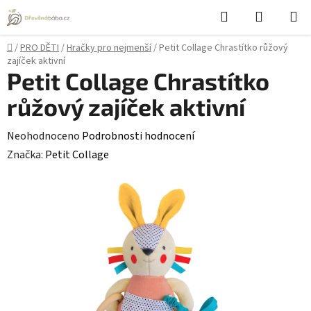
Přejít
Hledat
NÁKUPN
na
KOŠÍK
obsah
Domů
/
PRO DĚTI
/
Hračky pro nejmenší
/
Petit Collage Chrastítko růžový
zajíček aktivní
Petit Collage Chrastítko
růžový zajíček aktivní
Průměrné
Neohodnoceno
Podrobnosti hodnocení
hodnocení
Značka:
Petit Collage
produktu
je
0,0
z
5
hvězdiček.