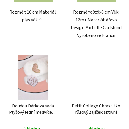
Rozměr: 10 cm Materiál:
Rozměry: 9x9x6 cm Věk:
plyš Věk: 0+
12m+ Materiál: dřevo
Design Michelle Carlslund
Vyrobeno ve Francii
Doudou Dárková sada
Petit Collage Chrastítko
Plyšový lední medvídek s
růžový zajíček aktivní
kroužkem 30 cm růžový
Skladem
Skladem