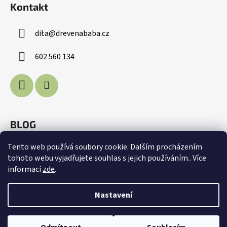
Kontakt
p
a
dita
@
drevenababa.cz
t
í
602 560 134
BLOG
Voda je život
Tento web používá soubory cookie. Dalším procházením
tohoto webu vyjadřujete souhlas s jejich používáním.. Více
Proč je důležité v únoru krmit ptáčky?
informací
zde
.
Zúčastněte se s námi Ptačí hodinky!
Nastavení
Vytvořil Shoptet