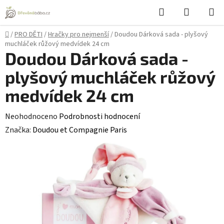
Přejít
Hledat
NÁKUPN
na
KOŠÍK
obsah
Domů
/
PRO DĚTI
/
Hračky pro nejmenší
/
Doudou Dárková sada - plyšový
muchláček růžový medvídek 24 cm
Doudou Dárková sada -
plyšový muchláček růžový
medvídek 24 cm
Průměrné
Neohodnoceno
Podrobnosti hodnocení
hodnocení
Značka:
Doudou et Compagnie Paris
produktu
je
0,0
z
5
hvězdiček.