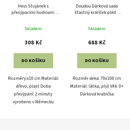
Hess Stojánek s
Doudou Dárková sada
přesýpacími hodinami
šťastný králíček pléd a
medvídek růžový
růžový muchláček
Skladem
Skladem
308 Kč
688 Kč
DO KOŠÍKU
DO KOŠÍKU
Rozměry:x10 cm Materiál:
Rozměr deka: 70x100 cm
dřevo, plast Doba
Materiál: látka, plyš Věk: 0+
přesýpání: 2 minuty
Dárková krabička
vyrobeno v Německu
Z
á