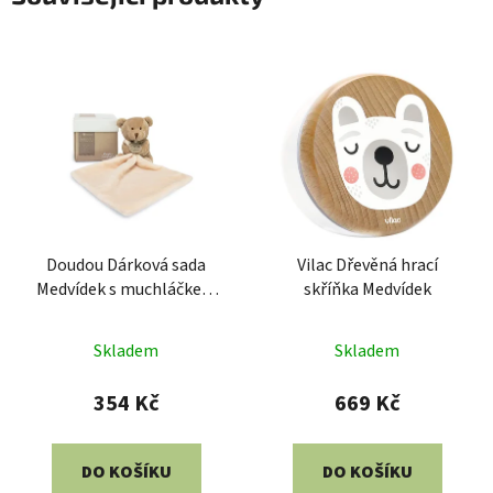
Doudou Dárková sada
Vilac Dřevěná hrací
Medvídek s muchláčkem
skříňka Medvídek
10 cm
Skladem
Skladem
354 Kč
669 Kč
DO KOŠÍKU
DO KOŠÍKU