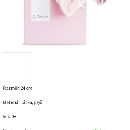
Rozměr: 24 cm
Materiál: látka, plyš
Věk: 0+