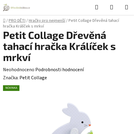
Přejít
Hledat
NÁKUPN
na
KOŠÍK
obsah
Domů
/
PRO DĚTI
/
Hračky pro nejmenší
/
Petit Collage Dřevěná tahací
hračka Králíček s mrkví
Petit Collage Dřevěná
tahací hračka Králíček s
mrkví
Průměrné
Neohodnoceno
Podrobnosti hodnocení
hodnocení
Značka:
Petit Collage
produktu
NOVINKA
je
0,0
z
5
hvězdiček.