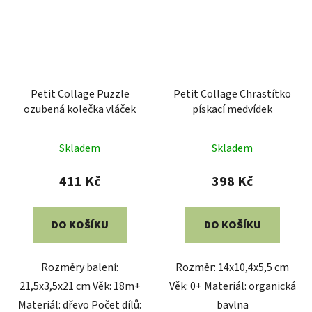
Petit Collage Puzzle
Petit Collage Chrastítko
ozubená kolečka vláček
pískací medvídek
Skladem
Skladem
411 Kč
398 Kč
DO KOŠÍKU
DO KOŠÍKU
Rozměry balení:
Rozměr: 14x10,4x5,5 cm
21,5x3,5x21 cm Věk: 18m+
Věk: 0+ Materiál: organická
Materiál: dřevo Počet dílů:
bavlna