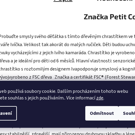
Značka
Petit C
Probuďte smysly svého děťátka s tímto dřevěným chrastítkem ve 
tváře lvíčka. Velikost tak akorát do malých ručiček. Děti budou uch
zvuky vycházejícími z jejich lvího kamaráda. Chrastítko je vyrobeno
dřeva a je ideální pro děti od 6 měsíců. Hlavní vlastnosti: senzorick
chrastítko s roztomilým designem lvapodporuje smyslový a kognit
vývojvyrobeno z FSC dřeva Značka a certifikát FSC® (Forest Stewa
Council) zaručuje, že dřevo, ze kterého byl produkt vyroben, nebyl
web používá soubory cookie. Dalším procházením tohoto webu
vytěženo nelegálně a pochází z lesů obhospodařovaných šetrným 
jete souhlas s jejich používáním.. Více informací
zde
.
přírodě blízkým způsobem, ve kterém jsou dodržovány přísné
environmentální a sociální požadavky. Značka FSC® na výrobku
avení
Odmítnout
Souh
znamená, že svým nákupem pomáháte chránit lesy a podporujete
šetrné, odpovědné či přírodě blízké hospodaření, díky kterému jso
lesy stabilnější, zdravější, mají přirozenou druhovou skladbu a lépe