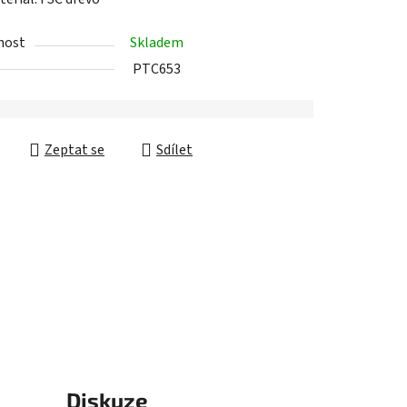
nost
Skladem
PTC653
ek.
Zeptat se
Sdílet
Diskuze