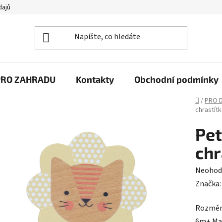
dajů
PRO ZAHRADU
Kontakty
Obchodní podmínky
Domů
/
PRO D
chrastítk
Pet
chr
Průměr
Neohod
hodnoc
Značka
produk
Rozměry
je
6m+ Mat