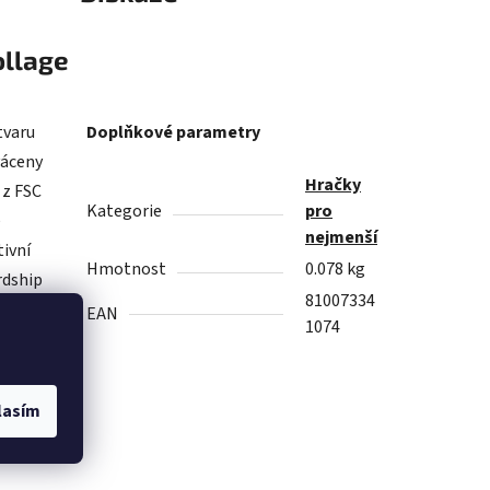
ollage
tvaru
Doplňkové parametry
váceny
Hračky
 z FSC
Kategorie
pro
é
nejmenší
ivní
Hmotnost
0.078 kg
rdship
81007334
o
EAN
1074
či
lasím
u naše