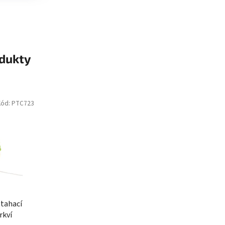
odukty
Kód:
PTC723
 tahací
rkví