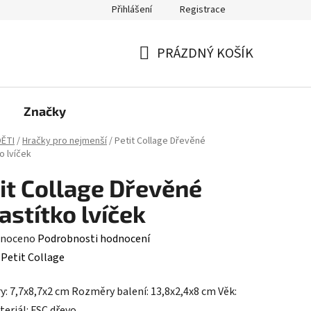
Přihlášení
Registrace
PRÁZDNÝ KOŠÍK
NÁKUPNÍ
KOŠÍK
Značky
ĚTI
/
Hračky pro nejmenší
/
Petit Collage Dřevěné
o lvíček
it Collage Dřevěné
astítko lvíček
né
noceno
Podrobnosti hodnocení
ení
:
Petit Collage
tu
: 7,7x8,7x2 cm Rozměry balení: 13,8x2,4x8 cm Věk:
eriál: FSC dřevo