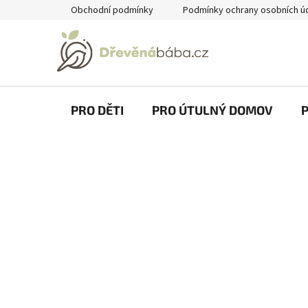
Přejít
Obchodní podmínky
Podmínky ochrany osobních ú
na
obsah
PRO DĚTI
PRO ÚTULNÝ DOMOV
P
o
s
t
r
a
n
n