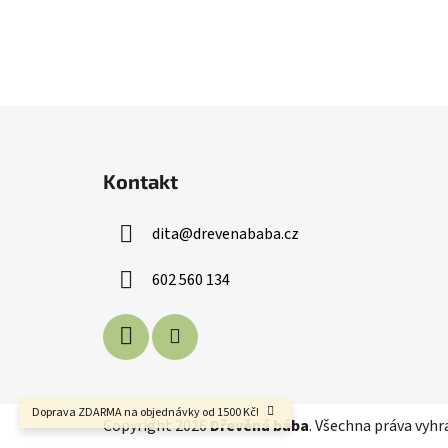
Z
á
Kontakt
p
a
dita
@
drevenababa.cz
t
í
602 560 134
Doprava ZDARMA na objednávky od 1500 Kč!
Copyright 2026
Dřevěná bába
. Všechna práva vyh