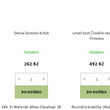
Detoa Domino Krtek
small foot Člověče ne
Princess
Skladem
Skladem
262 Kč
492 Kč
DO KOŠÍKU
DO KOŠÍKU
Věk: 3+ Materiál: dřevo Obsahuje: 28
Rozměry krabičky: 24x