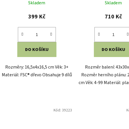
Skladem
Skladem
hodnocení
produktu
399 Kč
710 Kč
je
5,0
z
5
DO KOŠÍKU
DO KOŠÍKU
hvězdiček.
Rozměry: 16,5x4x16,5 cm Věk: 3+
Rozměr balení: 43x30
Materiál: FSC® dřevo Obsahuje 9 dílů
Rozměr herního plánu: 2
cm Věk: 4-99 Materiál: pla
Kód:
39223
K