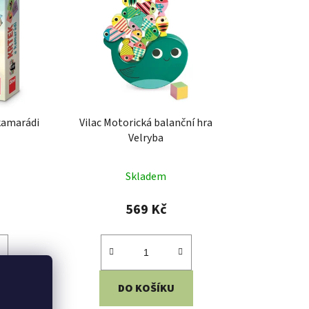
 kamarádi
Vilac Motorická balanční hra
Velryba
Skladem
569 Kč
DO KOŠÍKU