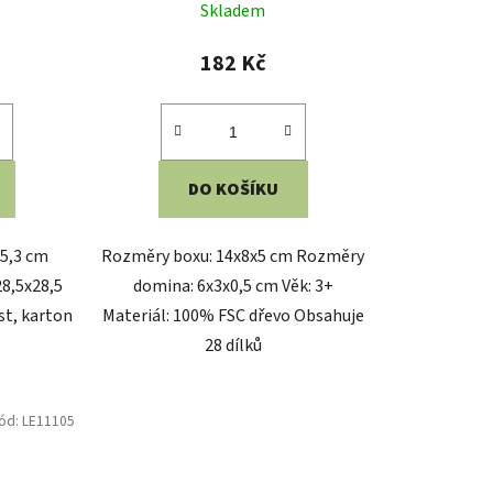
Skladem
182 Kč
DO KOŠÍKU
x5,3 cm
Rozměry boxu: 14x8x5 cm Rozměry
8,5x28,5
domina: 6x3x0,5 cm Věk: 3+
st, karton
Materiál: 100% FSC dřevo Obsahuje
28 dílků
ód:
LE11105