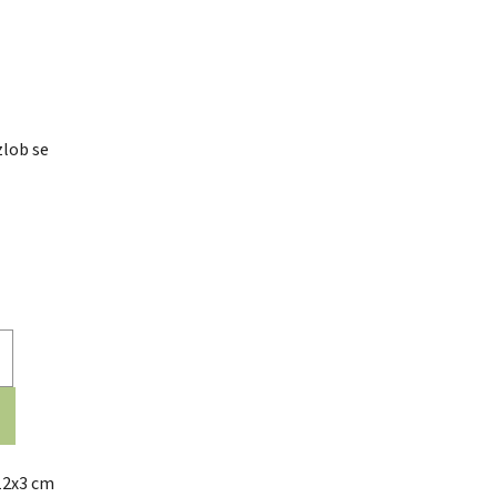
zlob se
12x3 cm