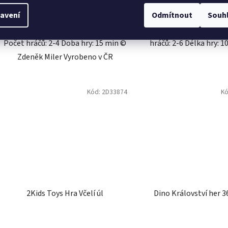
avení
Odmítnout
Souh
Rozměry balení: 23x33,3x3,5 cm
Rozměr balení: 13,5x13,
Věk: 3+ Materiál: karton, papír
Věk: 3+ Materiál: kart
Počet hráčů: 2-4 Doba hry: 15 min ©
hráčů: 2-6 Délka hry: 1
Zdeněk Miler Vyrobeno v ČR
Kód:
2D33874
K
2Kids Toys Hra Včelí úl
Dino Království her 3
Průměrné