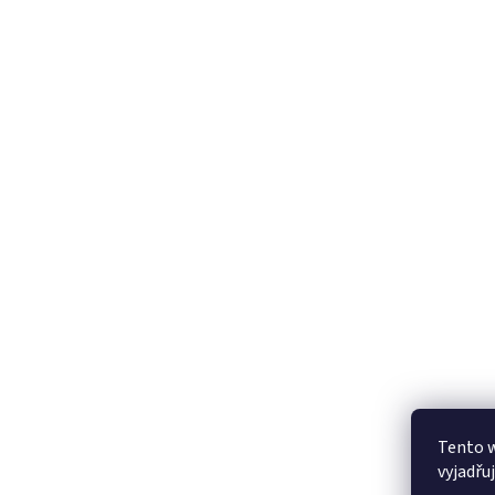
Tento 
vyjadřu