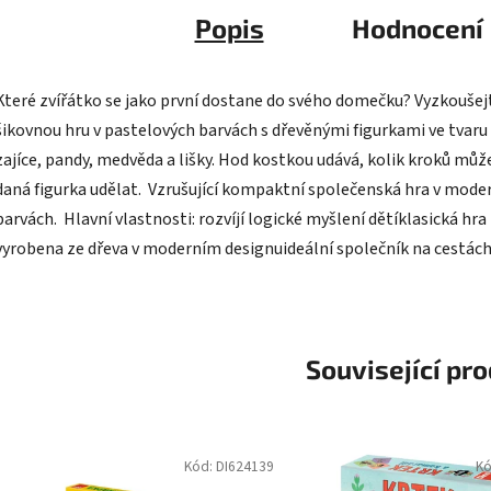
Popis
Hodnocení
Které zvířátko se jako první dostane do svého domečku? Vyzkoušej
šikovnou hru v pastelových barvách s dřevěnými figurkami ve tvaru
zajíce, pandy, medvěda a lišky. Hod kostkou udává, kolik kroků můž
daná figurka udělat. Vzrušující kompaktní společenská hra v mode
barvách. Hlavní vlastnosti: rozvíjí logické myšlení dětíklasická hra
vyrobena ze dřeva v moderním designuideální společník na cestác
Související pr
Kód:
DI624139
K