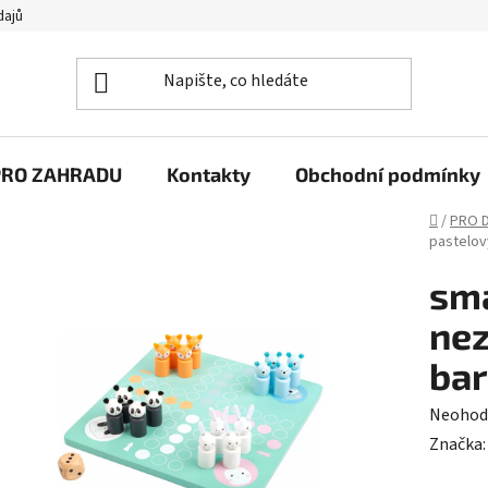
dajů
PRO ZAHRADU
Kontakty
Obchodní podmínky
Domů
/
PRO D
pastelov
sma
nez
ba
Průměr
Neohod
hodnoc
Značka
produk