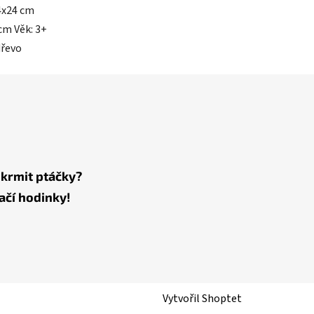
4x24 cm
cm Věk: 3+
dřevo
 krmit ptáčky?
ačí hodinky!
Vytvořil Shoptet