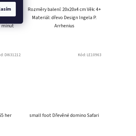
lasím
5x4,5 cm
Rozměry balení: 20x20x4 cm Věk: 4+
on Počet
Materiál: dřevo Design Ingela P.
0 minut
Arrhenius
ód:
DI631212
Kód:
LE10963
65 her
small foot Dřevěné domino Safari