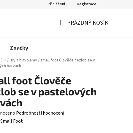
Přihlášení
Registrace
PRÁZDNÝ KOŠÍK
NÁKUPNÍ
KOŠÍK
Značky
ĚTI
/
Hry a hlavolamy
/
small foot Člověče nezlob se v
ých barvách
ll foot Člověče
lob se v pastelových
rvách
né
noceno
Podrobnosti hodnocení
ení
:
Small Foot
tu