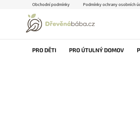
Přejít
Obchodní podmínky
Podmínky ochrany osobních ú
na
obsah
PRO DĚTI
PRO ÚTULNÝ DOMOV
P
o
s
t
r
a
n
n