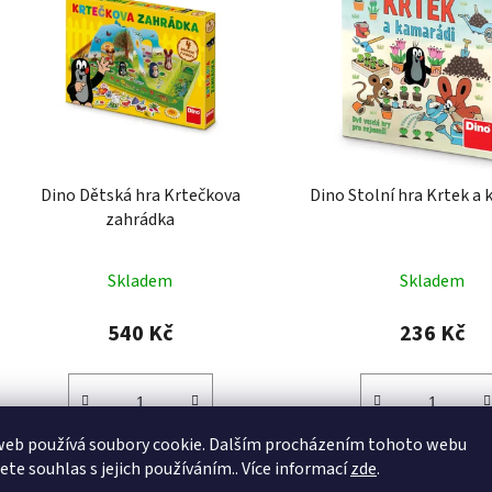
Dino Dětská hra Krtečkova
Dino Stolní hra Krtek a
zahrádka
Skladem
Skladem
540 Kč
236 Kč
web používá soubory cookie. Dalším procházením tohoto webu
DO KOŠÍKU
DO KOŠÍKU
jete souhlas s jejich používáním.. Více informací
zde
.