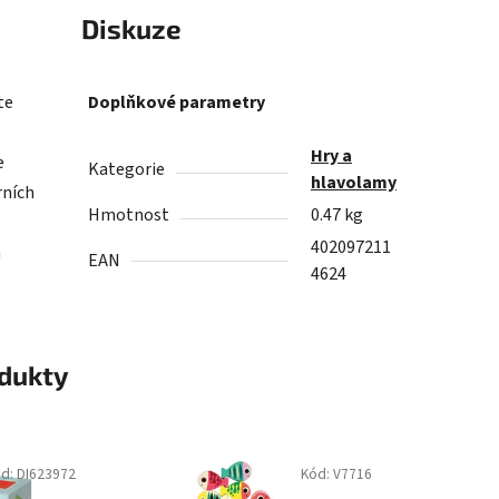
Diskuze
te
Doplňkové parametry
Hry a
e
Kategorie
hlavolamy
rních
Hmotnost
0.47 kg
402097211
h
EAN
4624
odukty
ód:
DI623972
Kód:
V7716