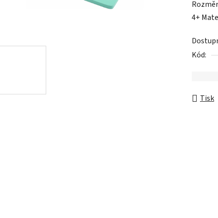
Rozměry
je
4+ Mate
0,0
z
Dostup
5
Kód:
hvězdič
Tisk