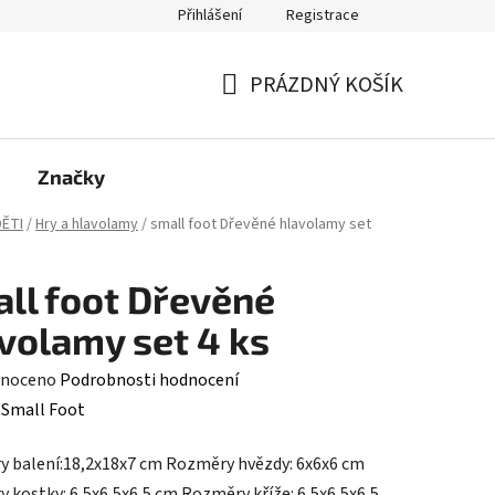
Přihlášení
Registrace
PRÁZDNÝ KOŠÍK
NÁKUPNÍ
KOŠÍK
Značky
ĚTI
/
Hry a hlavolamy
/
small foot Dřevěné hlavolamy set
ll foot Dřevěné
volamy set 4 ks
né
noceno
Podrobnosti hodnocení
ení
:
Small Foot
tu
 balení:18,2x18x7 cm Rozměry hvězdy: 6x6x6 cm
 kostky: 6,5x6,5x6,5 cm Rozměry kříže: 6,5x6,5x6,5