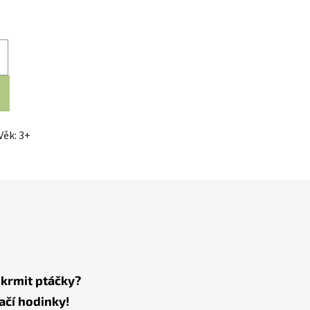
Věk: 3+
 krmit ptáčky?
ačí hodinky!