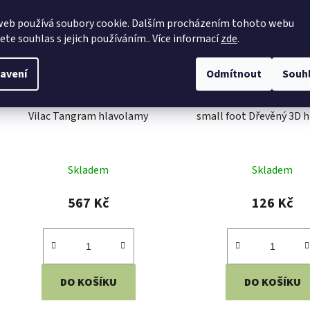
web používá soubory cookie. Dalším procházením tohoto webu
jete souhlas s jejich používáním.. Více informací
zde
.
avení
Odmítnout
Souh
Vilac Tangram hlavolamy
small foot Dřevěný 3D 
Skladem
Skladem
567 Kč
126 Kč
DO KOŠÍKU
DO KOŠÍKU