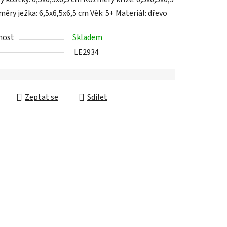
ěry ježka: 6,5x6,5x6,5 cm Věk: 5+ Materiál: dřevo
nost
Skladem
ek.
LE2934
Zeptat se
Sdílet