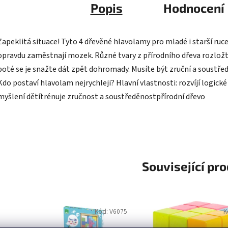
Popis
Hodnocení
Zapeklitá situace! Tyto 4 dřevěné hlavolamy pro mladé i starší ruc
opravdu zaměstnají mozek. Různé tvary z přírodního dřeva rozložt
poté se je snažte dát zpět dohromady. Musíte být zruční a soustřed
Kdo postaví hlavolam nejrychleji? Hlavní vlastnosti: rozvíjí logické
myšlení dětítrénuje zručnost a soustředěnostpřírodní dřevo
Související pr
Kód:
V6075
K