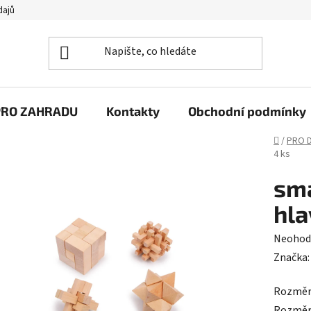
dajů
PRO ZAHRADU
Kontakty
Obchodní podmínky
Domů
/
PRO D
4 ks
sma
hla
Průměr
Neohod
hodnoc
Značka
produk
Rozměry
je
Rozměry