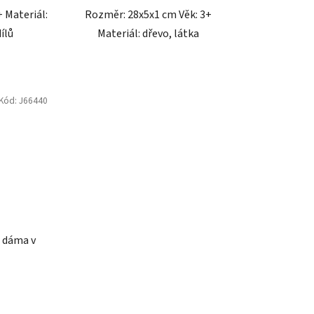
 Materiál:
Rozměr: 28x5x1 cm Věk: 3+
ílů
Materiál: dřevo, látka
Kód:
J66440
a dáma v