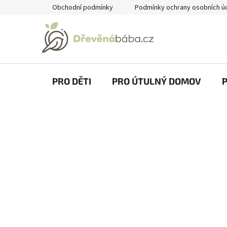
Přejít
Obchodní podmínky
Podmínky ochrany osobních ú
na
obsah
PRO DĚTI
PRO ÚTULNÝ DOMOV
P
o
s
t
r
a
n
n