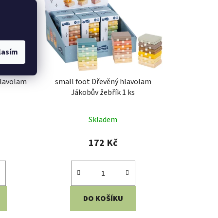
lasím
hlavolam
small foot Dřevěný hlavolam
Jákobův žebřík 1 ks
Skladem
172 Kč
DO KOŠÍKU