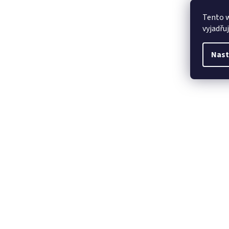
Tento 
vyjadřu
Nast