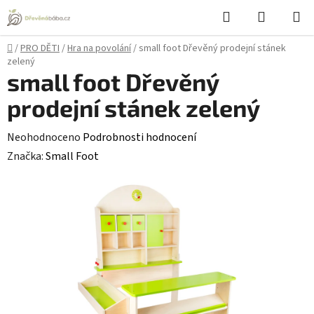
Přejít
Hledat
NÁKUPN
na
KOŠÍK
obsah
Domů
/
PRO DĚTI
/
Hra na povolání
/
small foot Dřevěný prodejní stánek
zelený
small foot Dřevěný
prodejní stánek zelený
Průměrné
Neohodnoceno
Podrobnosti hodnocení
hodnocení
Značka:
Small Foot
produktu
je
0,0
z
5
hvězdiček.