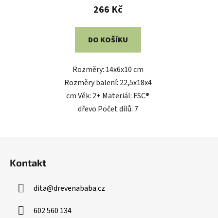
266 Kč
DO KOŠÍKU
Rozměry: 14x6x10 cm
Rozměry balení: 22,5x18x4
cm Věk: 2+ Materiál: FSC®
dřevo Počet dílů: 7
Z
á
Kontakt
p
a
dita
@
drevenababa.cz
t
í
602 560 134