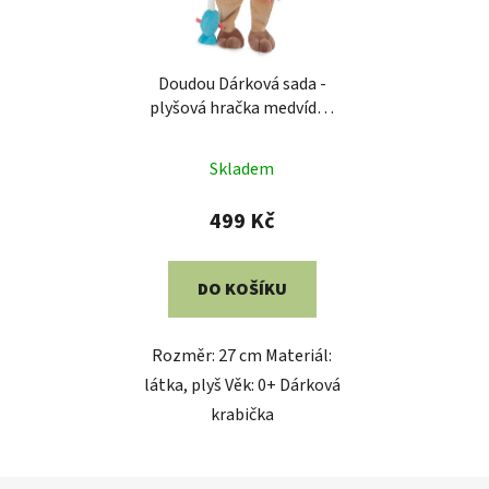
Doudou Dárková sada -
plyšová hračka medvídek
s rybičkou 27 cm
Skladem
499 Kč
DO KOŠÍKU
Rozměr: 27 cm Materiál:
látka, plyš Věk: 0+ Dárková
krabička