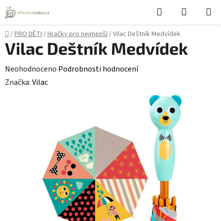
Přejít
Hledat
NÁKUPN
na
KOŠÍK
obsah
Domů
/
PRO DĚTI
/
Hračky pro nejmenší
/
Vilac Deštník Medvídek
Vilac Deštník Medvídek
Průměrné
Neohodnoceno
Podrobnosti hodnocení
hodnocení
Značka:
Vilac
produktu
je
0,0
z
5
hvězdiček.