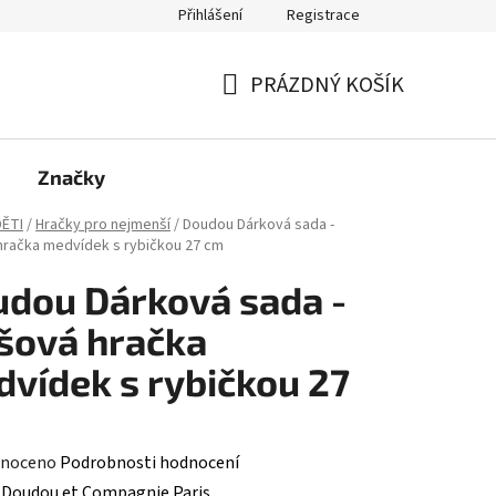
Přihlášení
Registrace
PRÁZDNÝ KOŠÍK
NÁKUPNÍ
KOŠÍK
Značky
ĚTI
/
Hračky pro nejmenší
/
Doudou Dárková sada -
hračka medvídek s rybičkou 27 cm
dou Dárková sada -
šová hračka
vídek s rybičkou 27
né
noceno
Podrobnosti hodnocení
ení
:
Doudou et Compagnie Paris