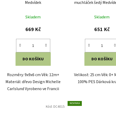
Medvídek
muchláček šedý Medvíd
Skladem
Skladem
669 Kč
651 Kč
DO KOŠÍKU
DO KOŠÍKU
Rozměry: 9x9x6 cm Věk: 12m+
Velikost: 25 cm Věk: 0+ 
Materiál: dřevo Design Michelle
100% PES Dárková kr
Carlslund Vyrobeno ve Francii
NOVINKA
Kód:
DC4015