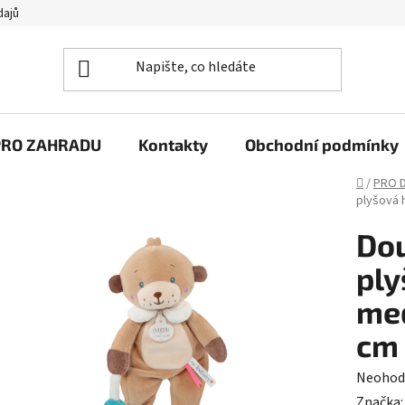
dajů
PRO ZAHRADU
Kontakty
Obchodní podmínky
Domů
/
PRO D
plyšová 
Dou
ply
med
cm
Průměr
Neohod
hodnoc
Značka