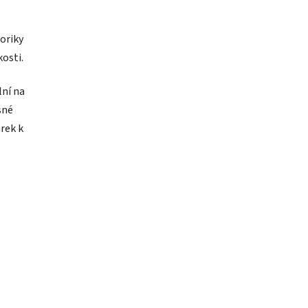
oriky
kosti.
ní na
sné
árek k