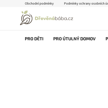
Přejít
Obchodní podmínky
Podmínky ochrany osobních ú
na
obsah
PRO DĚTI
PRO ÚTULNÝ DOMOV
P
o
s
t
r
a
n
n