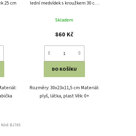
ek 25 cm
lední medvídek s kroužkem 30 cm
růžový
Skladem
860 Kč
DO KOŠÍKU
Materiál:
Rozměry: 30x23x11,5 cm Materiál:
abička
plyš, látka, plast Věk: 0+
Kód:
BJ765