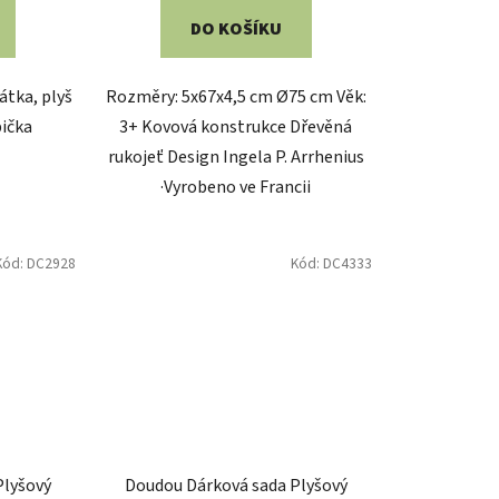
DO KOŠÍKU
átka, plyš
Rozměry: 5x67x4,5 cm Ø75 cm Věk:
bička
3+ Kovová konstrukce Dřevěná
rukojeť Design Ingela P. Arrhenius
·Vyrobeno ve Francii
Kód:
DC2928
Kód:
DC4333
Plyšový
Doudou Dárková sada Plyšový