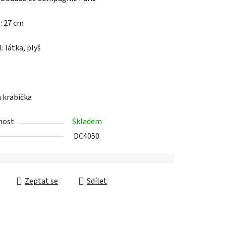
tu
: 27 cm
: látka, plyš
ek.
 krabička
nost
Skladem
DC4050
Zeptat se
Sdílet