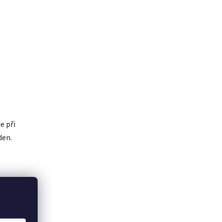
e při
den.
odukty