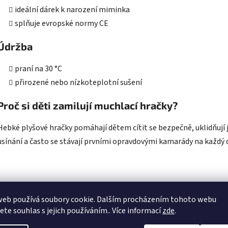
ideální dárek k narození miminka
splňuje evropské normy CE
Údržba
praní na 30 °C
přirozené nebo nízkoteplotní sušení
Proč si děti zamilují muchlací hračky?
Hebké plyšové hračky pomáhají dětem cítit se bezpečně, uklidňují j
usínání a často se stávají prvními opravdovými kamarády na každý 
Související pr
web používá soubory cookie. Dalším procházením tohoto webu
jete souhlas s jejich používáním.. Více informací
zde
.