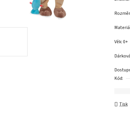
produk
Rozměr
je
0,0
Materiál
z
5
Věk: 0+
hvězdič
Dárková
Dostup
Kód:
Tisk