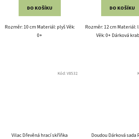
DO KOŠÍKU
DO KOŠÍKU
Rozměr: 10 cm Materiál: plyš Věk:
Rozměr: 12 cm Materiál: l
0+
Věk: 0+ Dárková kra
Kód:
V8532
Vilac Dřevěná hrací skříňka
Doudou Dárková sada 