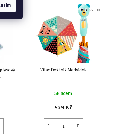
lasím
Kód:
DC4019
Kód:
V7730
plyšový
Vilac Deštník Medvídek
a
Skladem
529 Kč