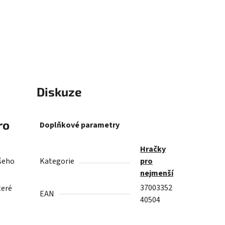
Diskuze
ro
Doplňkové parametry
Hračky
šeho
Kategorie
pro
nejmenší
37003352
teré
EAN
40504