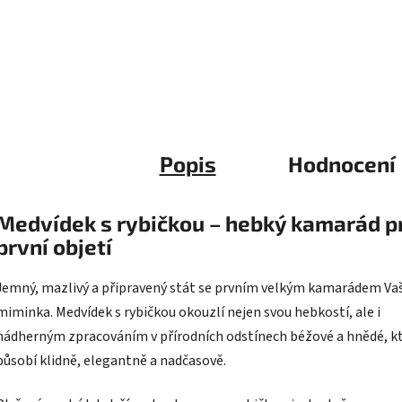
Popis
Hodnocení
Medvídek s rybičkou – hebký kamarád p
první objetí
Jemný, mazlivý a připravený stát se prvním velkým kamarádem Va
miminka. Medvídek s rybičkou okouzlí nejen svou hebkostí, ale i
nádherným zpracováním v přírodních odstínech béžové a hnědé, k
působí klidně, elegantně a nadčasově.