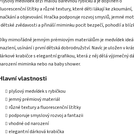
Plyšový medvídek drží malou barevnou rybičku a je doplněn o
fluorescenční štítky a různé textury, které děti lákají ke zkoumání,
mačkání a objevování. Hračka podporuje rozvoj smyslů, jemné mot
i dětské zvědavosti a přináší miminku pocit bezpečí, pohodlí a blíz
Díky mimořádně jemným prémiovým materiálům je medvídek ideál
mazlení, usínání i první dětská dobrodružství. Navíc je uložen v krá
dárkové krabičce s elegantní grafikou, která z něj dělá výjimečný d
narození miminka nebo na baby shower.
Hlavní vlastnosti
plyšový medvídek s rybičkou
jemný prémiový materiál
různé textury a fluorescenční štítky
podporuje smyslový rozvoj a fantazii
vhodné od narození
elegantní dárková krabička