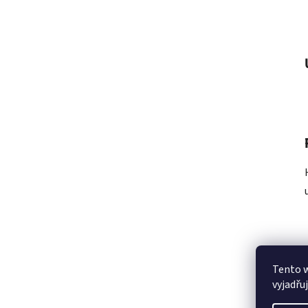
Tento 
vyjadřu