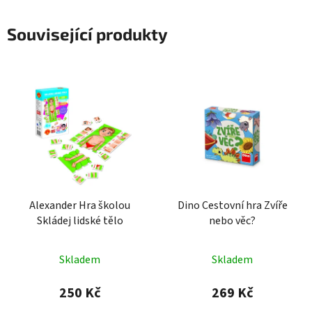
Související produkty
Alexander Hra školou
Dino Cestovní hra Zvíře
Skládej lidské tělo
nebo věc?
Průměrné
Skladem
Skladem
hodnocení
produktu
250 Kč
269 Kč
je