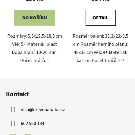
DO KOŠÍKU
DETAIL
Rozměry: 5,5x19,5x18,5 cm
Rozměr balení: 33,3x23x3,5
Věk: 5+ Materiál: plast
cm Rozměr herního plánu:
Doba hraní: 10-20 min.
48x32 cm Věk: 9+ Materiál:
Počet hráčů: 1
karton Počet hráčů: 2-4
Z
á
Kontakt
p
a
dita
@
drevenababa.cz
t
í
602 560 134