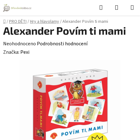
Přejít
Hledat
NÁKUPN
na
KOŠÍK
obsah
Domů
/
PRO DĚTI
/
Hry a hlavolamy
/
Alexander Povím ti mami
Alexander Povím ti mami
Průměrné
Neohodnoceno
Podrobnosti hodnocení
hodnocení
Značka:
Pexi
produktu
je
0,0
z
5
hvězdiček.