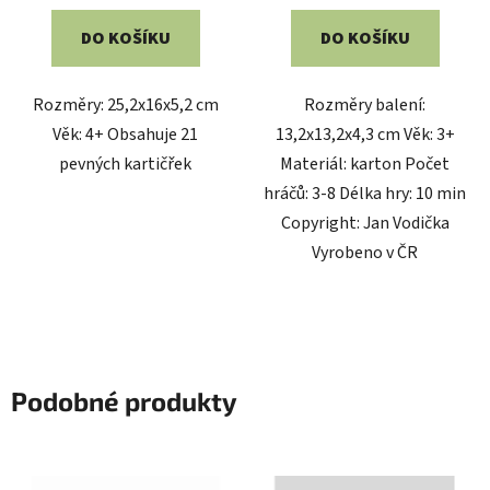
4,0
DO KOŠÍKU
DO KOŠÍKU
z
5
Rozměry: 25,2x16x5,2 cm
Rozměry balení:
hvězdiček.
Věk: 4+ Obsahuje 21
13,2x13,2x4,3 cm Věk: 3+
pevných kartičřek
Materiál: karton Počet
hráčů: 3-8 Délka hry: 10 min
Copyright: Jan Vodička
Vyrobeno v ČR
Podobné produkty