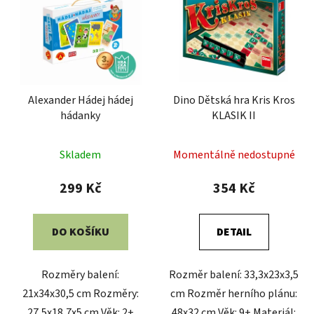
Alexander Hádej hádej
Dino Dětská hra Kris Kros
hádanky
KLASIK II
Skladem
Momentálně nedostupné
299 Kč
354 Kč
DO KOŠÍKU
DETAIL
Rozměry balení:
Rozměr balení: 33,3x23x3,5
21x34x30,5 cm Rozměry:
cm Rozměr herního plánu:
27,5x18,7x5 cm Věk: 2+
48x32 cm Věk: 9+ Materiál: