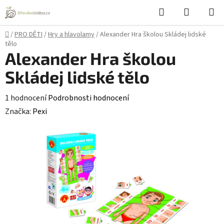
Přejít
Hledat
NÁKUPN
na
KOŠÍK
obsah
Domů
/
PRO DĚTI
/
Hry a hlavolamy
/
Alexander Hra školou Skládej lidské
tělo
Alexander Hra školou
Skládej lidské tělo
Průměrné
1 hodnocení
Podrobnosti hodnocení
hodnocení
Značka:
Pexi
produktu
je
4,0
z
5
hvězdiček.