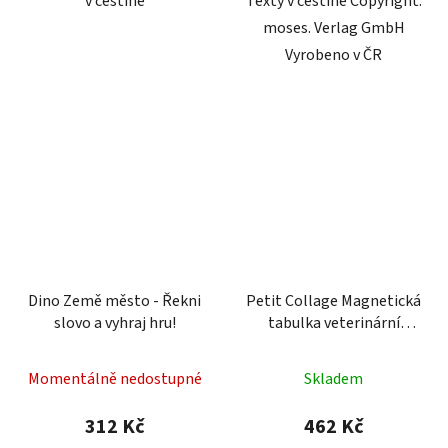
v češtině
Texty v češtině Copyright:
moses. Verlag GmbH
Vyrobeno v ČR
Dino Země město - Řekni
Petit Collage Magnetická
slovo a vyhraj hru!
tabulka veterinární
klinika
Momentálně nedostupné
Skladem
312 Kč
462 Kč