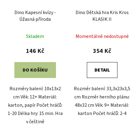
Dino Kapesní kvízy -
Dino Dětská hra Kris Kros
Úžasná příroda
KLASIK II
Skladem
Momentálně nedostupné
146 Kč
354 Kč
DO KOŠÍKU
DETAIL
Rozměry balení: 10x13x2
Rozměr balení: 33,3x23x3,5
cm Věk: 12+ Materiál:
cm Rozměr herního plánu:
karton, papír Počet hráčů:
48x32 cm Věk: 9+ Materiál:
1-20 Délka hry: 15 min. Hra
karton Počet hráčů: 2-4
v češtině