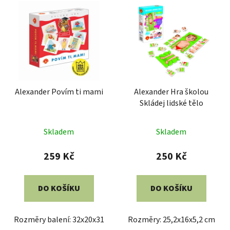
Alexander Povím ti mami
Alexander Hra školou
Skládej lidské tělo
Průměrné
Skladem
Skladem
hodnocení
produktu
259 Kč
250 Kč
je
4,0
DO KOŠÍKU
DO KOŠÍKU
z
5
Rozměry balení: 32x20x31
Rozměry: 25,2x16x5,2 cm
hvězdiček.