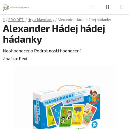
Přejít
Hledat
NÁKUPN
na
KOŠÍK
obsah
Domů
/
PRO DĚTI
/
Hry a hlavolamy
/
Alexander Hádej hádej hádanky
Alexander Hádej hádej
hádanky
Průměrné
Neohodnoceno
Podrobnosti hodnocení
hodnocení
Značka:
Pexi
produktu
je
0,0
z
5
hvězdiček.