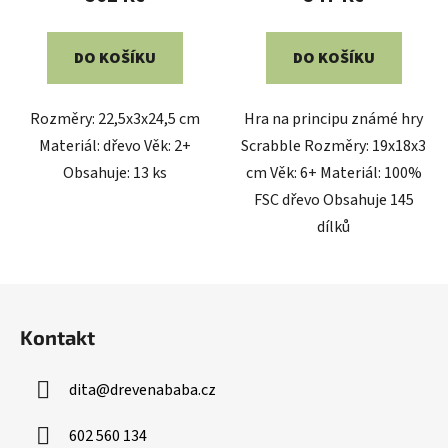
DO KOŠÍKU
DO KOŠÍKU
Rozměry: 22,5x3x24,5 cm
Hra na principu známé hry
Materiál: dřevo Věk: 2+
Scrabble Rozměry: 19x18x3
Obsahuje: 13 ks
cm Věk: 6+ Materiál: 100%
FSC dřevo Obsahuje 145
dílků
Z
á
Kontakt
p
a
dita
@
drevenababa.cz
t
í
602 560 134