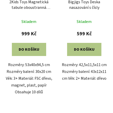
2Kids Toys Magnetická
Bigjigs Toys Deska
tabule oboustranná
nasazování s čísly
velká
Skladem
Skladem
999 Kč
599 Kč
DO KOŠÍKU
DO KOŠÍKU
Rozměry: 53x40x94,5 cm
Rozměry: 42,5x11,5x11 cm
Rozměry balení: 30x20 cm
Rozměry balení: 43x12x11
Věk: 3+ Materiál: FSC dřevo,
cm Věk: 2+ Materiál: dřevo
magnet, plast, papír
Obsahuje 10 dílů