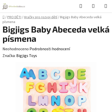
Přejít
Hledat
NÁKUPN
na
KOŠÍK
obsah
Domů
/
PRO DĚTI
/
Hračky pro rozvoj dětí
/
Bigjigs Baby Abeceda velká
písmena
Bigjigs Baby Abeceda velká
písmena
Průměrné
Neohodnoceno
Podrobnosti hodnocení
hodnocení
Značka:
Bigjigs Toys
produktu
je
0,0
z
5
hvězdiček.