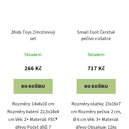
Rozměry: 14x6x10 cm
Rozměry ošatky: 23x16x7
Rozměry balení: 22,5x18x4
cm Rozměry pečiva: 2 cm,
cm Věk: 2+ Materiál: FSC®
Ø 6 cm Věk: 3+ Materiál:
dřevo Počet dílů: 7
dřevo Obsahuje: 12ks
Le Toy Van Bedýnka se
small foot Dřevěná sada
zeleninou
vajíček
Skladem
Skladem