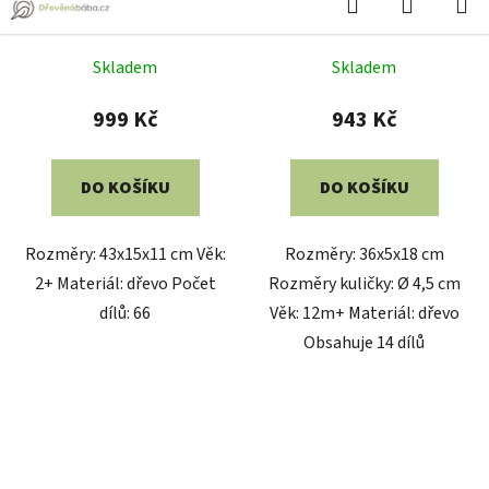
2Kids Toys Zmrzlinový
Small Foot Čerstvé
set
pečivo v ošatce
Skladem
Skladem
266 Kč
717 Kč
DO KOŠÍKU
DO KOŠÍKU