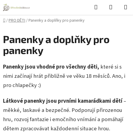
Přejít
Hledat
NÁKUPN
na
KOŠÍK
obsah
Domů
/
PRO DĚTI
/
Panenky a doplňky pro panenky
Panenky a doplňky pro
panenky
Panenky jsou vhodné pro všechny děti,
které si s
nimi začínají hrát přibližně ve věku 18 měsíců. Ano, i
pro chlapečky :)
Látkové panenky jsou prvními kamarádkami dětí
–
měkké, laskavé a bezpečné. Podporují přirozenou
hru, rozvoj fantazie i emočního vnímání a pomáhají
dětem zpracovávat každodenní situace hrou.