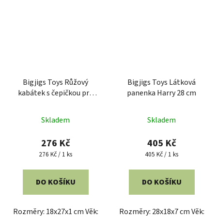
Bigjigs Toys Růžový
Bigjigs Toys Látková
kabátek s čepičkou pro
panenka Harry 28 cm
panenku 38 cm
Skladem
Skladem
276 Kč
405 Kč
Měrná
Měrná
276 Kč / 1 ks
405 Kč / 1 ks
cena:
cena:
DO KOŠÍKU
DO KOŠÍKU
Rozměry: 18x27x1 cm Věk:
Rozměry: 28x18x7 cm Věk: