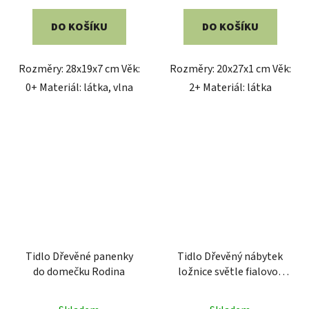
DO KOŠÍKU
DO KOŠÍKU
Rozměry: 28x19x7 cm Věk:
Rozměry: 20x27x1 cm Věk:
0+ Materiál: látka, vlna
2+ Materiál: látka
Tidlo Dřevěné panenky
Tidlo Dřevěný nábytek
do domečku Rodina
ložnice světle fialovo-
modrý