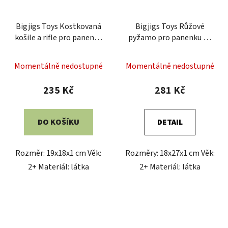
Bigjigs Toys Kostkovaná
Bigjigs Toys Růžové
košile a rifle pro panenku
pyžamo pro panenku 38
28 cm
cm
Momentálně nedostupné
Momentálně nedostupné
235 Kč
281 Kč
DO KOŠÍKU
DETAIL
Rozměr: 19x18x1 cm Věk:
Rozměry: 18x27x1 cm Věk:
2+ Materiál: látka
2+ Materiál: látka