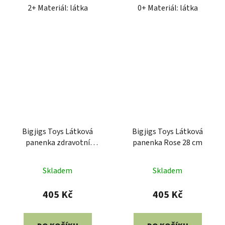
2+ Materiál: látka
0+ Materiál: látka
Bigjigs Toys Látková
Bigjigs Toys Látková
panenka zdravotní
panenka Rose 28 cm
sestřička Nancy 28 cm
Průměrné
Skladem
Skladem
hodnocení
produktu
405 Kč
405 Kč
je
5,0