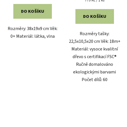
779 Kč / 1 ks
cena:
5,0
DO KOŠÍKU
z
DO KOŠÍKU
5
Rozměry: 38x19x9 cm Věk:
hvězdiček.
Rozměry tašky:
0+ Materiál: látka, vlna
22,5x10,5x20 cm Věk: 18m+
Materiál: vysoce kvalitní
dřevo s certifikací FSC®
Ručně domalováno
ekologickými barvami
Počet dílů: 60