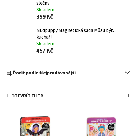
slečny
Skladem
399 Kč
Mudpuppy Magnetická sada Můžu být... ​​
kuchař!
Skladem
457 Kč
Ř
Řadit podle:
Nejprodávanější
a
z
e
OTEVŘÍT FILTR
n
í
V
p
ý
r
p
o