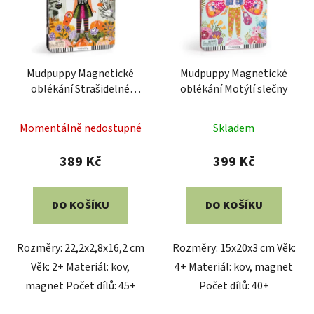
i
d
s
u
p
k
r
t
Mudpuppy Magnetické
Mudpuppy Magnetické
o
ů
oblékání Strašidelné
oblékání Motýlí slečny
d
období
u
Momentálně nedostupné
Skladem
k
t
389 Kč
399 Kč
ů
DO KOŠÍKU
DO KOŠÍKU
Rozměry: 22,2x2,8x16,2 cm
Rozměry: 15x20x3 cm Věk:
Věk: 2+ Materiál: kov,
4+ Materiál: kov, magnet
magnet Počet dílů: 45+
Počet dílů: 40+