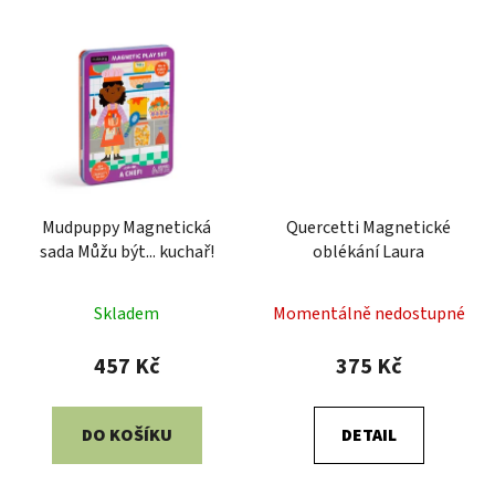
Mudpuppy Magnetická
Quercetti Magnetické
sada Můžu být... ​​kuchař!
oblékání Laura
Skladem
Momentálně nedostupné
457 Kč
375 Kč
DO KOŠÍKU
DETAIL