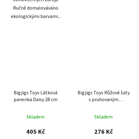
Ručně domalováváno
ekologickými barvami...
Bigjigs Toys Látková
Bigjigs Toys Růžové šaty
panenka Daisy 28 cm
s pruhovaným
lemováním pro panenku
38 cm
Skladem
Skladem
405 Kč
276 Kč