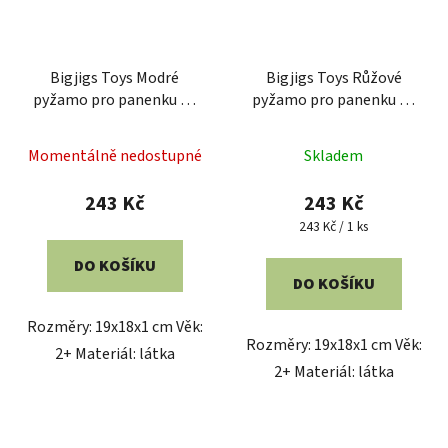
Bigjigs Toys Modré
Bigjigs Toys Růžové
pyžamo pro panenku 28
pyžamo pro panenku 28
cm
cm
Momentálně nedostupné
Skladem
243 Kč
243 Kč
Měrná
243 Kč / 1 ks
cena:
DO KOŠÍKU
DO KOŠÍKU
Rozměry: 19x18x1 cm Věk:
Rozměry: 19x18x1 cm Věk:
2+ Materiál: látka
2+ Materiál: látka