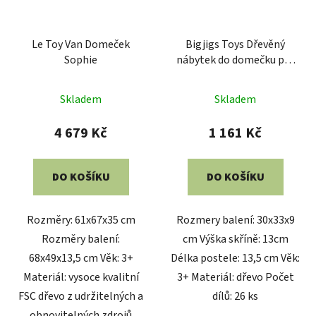
Le Toy Van Domeček
Bigjigs Toys Dřevěný
Sophie
nábytek do domečku pro
panenky
Skladem
Skladem
4 679 Kč
1 161 Kč
DO KOŠÍKU
DO KOŠÍKU
Rozměry: 61x67x35 cm
Rozmery balení: 30x33x9
Rozměry balení:
cm Výška skříně: 13cm
68x49x13,5 cm Věk: 3+
Délka postele: 13,5 cm Věk:
Materiál: vysoce kvalitní
3+ Materiál: dřevo Počet
FSC dřevo z udržitelných a
dílů: 26 ks
obnovitelných zdrojů