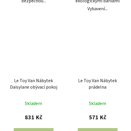
bezpečnou...
ekologickými barvami
Vybavení...
Le Toy Van Nábytek
Le Toy Van Nábytek
Daisylane obývací pokoj
prádelna
Skladem
Skladem
831 Kč
571 Kč