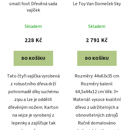
small foot Dřevěná sada
Le Toy Van Domeček Sky
vajíček
Skladem
Skladem
228 Kč
2 791 Kč
DO KOŠÍKU
DO KOŠÍKU
Tato čtyři vajíčka vyrobená
Rozměry: 44x63x35 cm
z robustního dřeva drží
Rozměry balení:
pohromadě díky suchému
64,5x44x12 cm Věk: 3+
zipu a lze je oddělit
Materiál: vysoce kvalitní
dřevěným nožem. Karton
dřevo z udržitelných a
na vejce je vyrobený z
obnovitelných zdrojů
lepenky a zajišťuje tak
Ručně domalováno