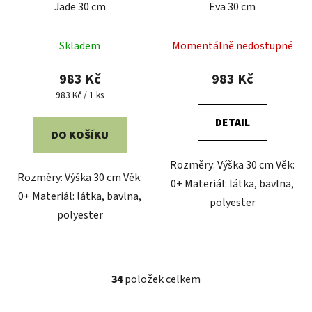
Jade 30 cm
Eva 30 cm
Skladem
Momentálně nedostupné
983 Kč
983 Kč
Měrná
983 Kč / 1 ks
cena:
DETAIL
DO KOŠÍKU
Rozměry: Výška 30 cm Věk:
Rozměry: Výška 30 cm Věk:
0+ Materiál: látka, bavlna,
0+ Materiál: látka, bavlna,
polyester
polyester
34
položek celkem
O
v