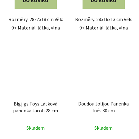
DO KOŠÍKU
DO KOŠÍKU
z
5
Rozměry: 28x7x18 cm Věk:
Rozměry: 28x16x13 cm Věk:
hvězdiček.
0+ Materiál: látka, vlna
0+ Materiál: látka, vlna
Bigjigs Toys Látková
Doudou Jolijou Panenka
panenka Jacob 28 cm
Inés 30 cm
Skladem
Skladem