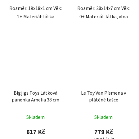
Rozměr: 19x18x1 cm Věk:
Rozměr: 28x14x7 cm Věk:
2+ Materiál: látka
0+ Materiál: látka, vlna
Bigjigs Toys Látková
Le Toy Van Písmena v
panenka Amelia 38 cm
plátěné tašce
Průměrné
Skladem
Skladem
hodnocení
produktu
617 Kč
779 Kč
je
Měrná