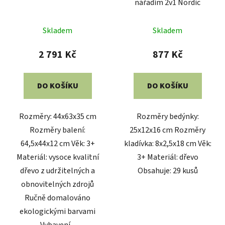
nářadím 2v1 Nordic
Skladem
Skladem
2 791 Kč
877 Kč
DO KOŠÍKU
DO KOŠÍKU
Rozměry: 44x63x35 cm
Rozměry bedýnky:
Rozměry balení:
25x12x16 cm Rozměry
64,5x44x12 cm Věk: 3+
kladívka: 8x2,5x18 cm Věk:
Materiál: vysoce kvalitní
3+ Materiál: dřevo
dřevo z udržitelných a
Obsahuje: 29 kusů
obnovitelných zdrojů
Ručně domalováno
ekologickými barvami
Vybavení...