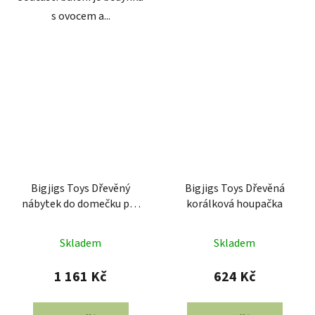
s ovocem a...
Bigjigs Toys Dřevěný
Bigjigs Toys Dřevěná
nábytek do domečku pro
korálková houpačka
panenky
Skladem
Skladem
1 161 Kč
624 Kč