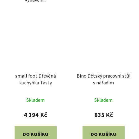
small foot Dřevěná
Bino Dětský pracovní stůl
kuchyňka Tasty
s nářadím
Průměrné
Skladem
Skladem
hodnocení
produktu
4 194 Kč
835 Kč
je
5,0
DO KOŠÍKU
DO KOŠÍKU
z