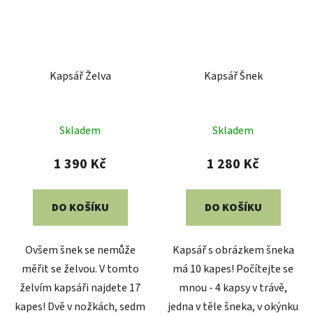
Kapsář Želva
Kapsář Šnek
Skladem
Skladem
1 390 Kč
1 280 Kč
DO KOŠÍKU
DO KOŠÍKU
Ovšem šnek se nemůže
Kapsář s obrázkem šneka
měřit se želvou. V tomto
má 10 kapes! Počítejte se
želvím kapsáři najdete 17
mnou - 4 kapsy v trávě,
kapes! Dvě v nožkách, sedm
jedna v těle šneka, v okýnku