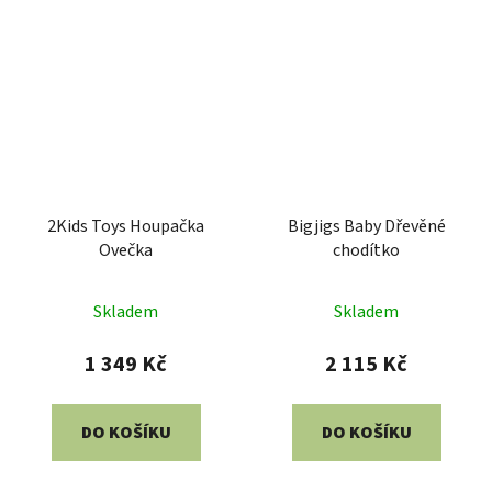
2Kids Toys Houpačka
Bigjigs Baby Dřevěné
Ovečka
chodítko
Průměrné
Skladem
Skladem
hodnocení
produktu
1 349 Kč
2 115 Kč
je
5,0
DO KOŠÍKU
DO KOŠÍKU
z
5