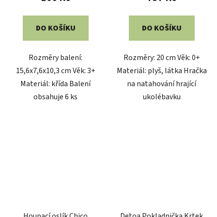
DO KOŠÍKU
DO KOŠÍKU
Rozměry balení:
Rozměry: 20 cm Věk: 0+
15,6x7,6x10,3 cm Věk: 3+
Materiál: plyš, látka Hračka
Materiál: křída Balení
na natahování hrající
obsahuje 6 ks
ukolébavku
Houpací oslík Chico
Detoa Pokladnička Krtek