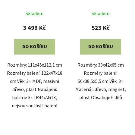
zvuky
střední
Skladem
Skladem
3 499 Kč
523 Kč
DO KOŠÍKU
DO KOŠÍKU
Rozměry: 111x45x112,1 cm
Rozměry: 33x42x65 cm
Rozměry balení: 122x47x18
Rozměry balení:
cm Věk: 3+ MDF, masivní
50x38,5x5,5 cm Věk: 3+
dřevo, plast Napájení:
Materiál: dřevo, magnet,
baterie 3x LR44/AG13,
plast Obsahuje 6 dílů
nejsou součástí balení