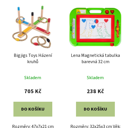
V
p
ý
r
p
o
i
d
s
u
p
k
r
t
Bigjigs Toys Házení
Lena Magnetická tabulka
o
ů
kruhů
barevná 32 cm
d
u
Skladem
Skladem
k
t
705 Kč
238 Kč
ů
DO KOŠÍKU
DO KOŠÍKU
Rozměry: 47x7x21 cm
Rozměry: 32x25x3 cm Věk: