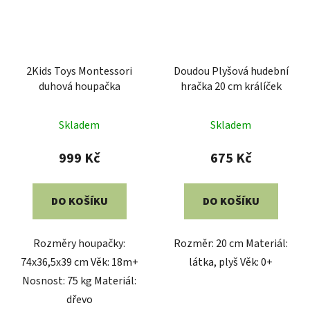
2Kids Toys Montessori
Doudou Plyšová hudební
duhová houpačka
hračka 20 cm králíček
Průměrné
Skladem
Skladem
hodnocení
produktu
999 Kč
675 Kč
je
5,0
DO KOŠÍKU
DO KOŠÍKU
z
5
Rozměry houpačky:
Rozměr: 20 cm Materiál:
hvězdiček.
74x36,5x39 cm Věk: 18m+
látka, plyš Věk: 0+
Nosnost: 75 kg Materiál:
dřevo