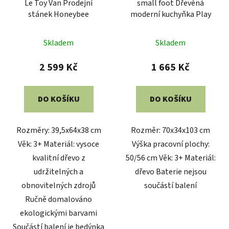
Le Toy Van Prodejní
small foot Dřevěná
stánek Honeybee
moderní kuchyňka Play
Skladem
Skladem
2 599 Kč
1 665 Kč
DO KOŠÍKU
DO KOŠÍKU
Rozměry: 39,5x64x38 cm
Rozměr: 70x34x103 cm
Věk: 3+ Materiál: vysoce
Výška pracovní plochy:
kvalitní dřevo z
50/56 cm Věk: 3+ Materiál:
udržitelných a
dřevo Baterie nejsou
obnovitelných zdrojů
součástí balení
Ručně domalováno
ekologickými barvami
Součástí balení je bedýnka