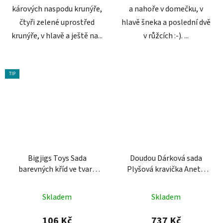
kárových naspodu krunýře,
a nahoře v domečku, v
čtyři zelené uprostřed
hlavě šneka a poslední dvě
krunýře, v hlavě a ještě na...
v růžcích :-). ...
TIP
Bigjigs Toys Sada
Doudou Dárková sada
barevných kříd ve tvaru
Plyšová kravička Aneth
vejce 6 ks
hrající melodii 20 cm
Skladem
Skladem
106 Kč
737 Kč