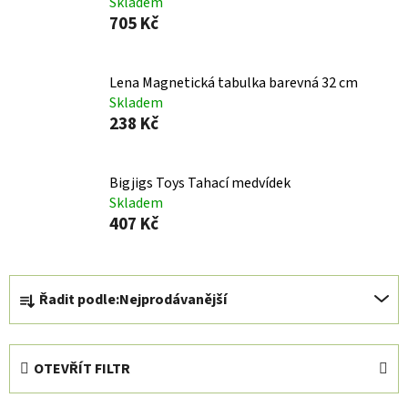
Skladem
705 Kč
Lena Magnetická tabulka barevná 32 cm
Skladem
238 Kč
Bigjigs Toys Tahací medvídek
Skladem
407 Kč
Ř
Řadit podle:
Nejprodávanější
a
z
e
OTEVŘÍT FILTR
n
í