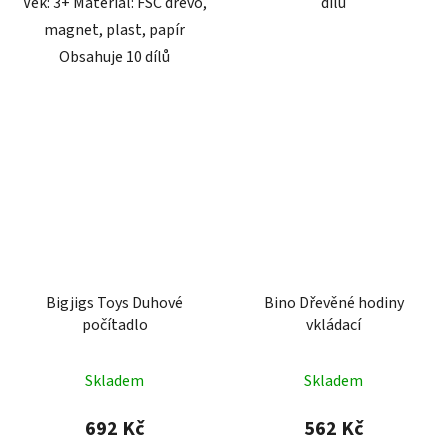
Věk: 3+ Materiál: FSC dřevo,
dílů
magnet, plast, papír
Obsahuje 10 dílů
Bigjigs Toys Duhové
Bino Dřevěné hodiny
počítadlo
vkládací
Skladem
Skladem
692 Kč
562 Kč