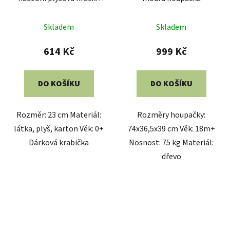
ptáček zelený 23 cm
Skladem
Skladem
614 Kč
999 Kč
DO KOŠÍKU
DO KOŠÍKU
Rozměr: 23 cm Materiál:
Rozměry houpačky:
látka, plyš, karton Věk: 0+
74x36,5x39 cm Věk: 18m+
Dárková krabička
Nosnost: 75 kg Materiál:
dřevo