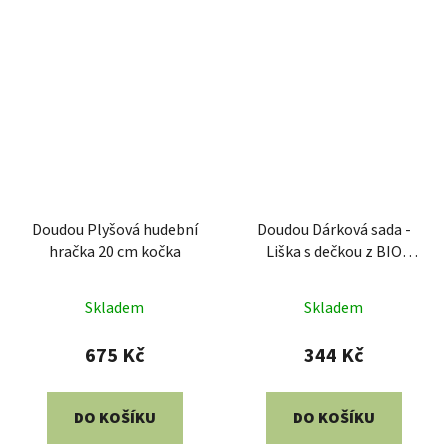
Doudou Plyšová hudební
Doudou Dárková sada -
hračka 20 cm kočka
Liška s dečkou z BIO
bavlny 20 cm
Skladem
Skladem
675 Kč
344 Kč
DO KOŠÍKU
DO KOŠÍKU