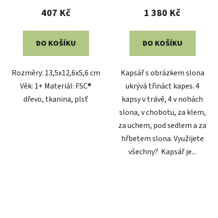
407 Kč
1 380 Kč
DO KOŠÍKU
DO KOŠÍKU
Rozměry: 13,5x12,6x5,6 cm
Kapsář s obrázkem slona
Věk: 1+ Materiál: FSC®
ukrývá třináct kapes. 4
dřevo, tkanina, plsť
kapsy v trávě, 4 v nohách
slona, v chobotu, za klem,
za uchem, pod sedlem a za
hřbetem slona. Využijete
všechny? Kapsář je...