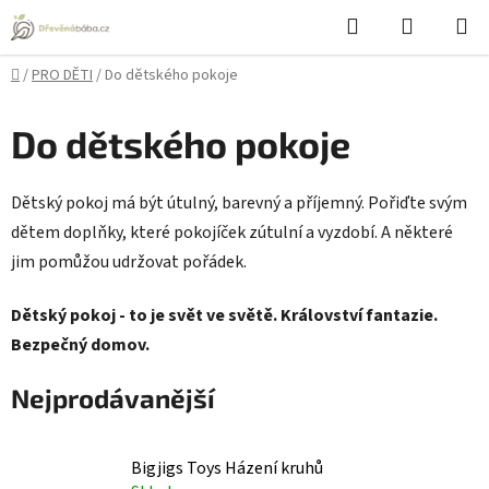
Přejít
Hledat
NÁKUPN
na
KOŠÍK
obsah
Domů
/
PRO DĚTI
/
Do dětského pokoje
Do dětského pokoje
Dětský pokoj má být útulný, barevný a příjemný. Pořiďte svým
dětem doplňky, které pokojíček zútulní a vyzdobí. A některé
jim pomůžou udržovat pořádek.
Dětský pokoj - to je svět ve světě. Království fantazie.
Bezpečný domov.
Nejprodávanější
Bigjigs Toys Házení kruhů