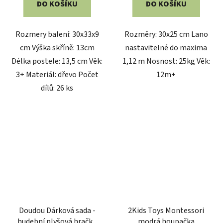
DO KOŠÍKU
DO KOŠÍKU
Rozmery balení: 30x33x9
Rozměry: 30x25 cm Lano
cm Výška skříně: 13cm
nastavitelné do maxima
Délka postele: 13,5 cm Věk:
1,12 m Nosnost: 25kg Věk:
3+ Materiál: dřevo Počet
12m+
dílů: 26 ks
Doudou Dárková sada -
2Kids Toys Montessori
hudební plyšová hračka
modrá houpačka