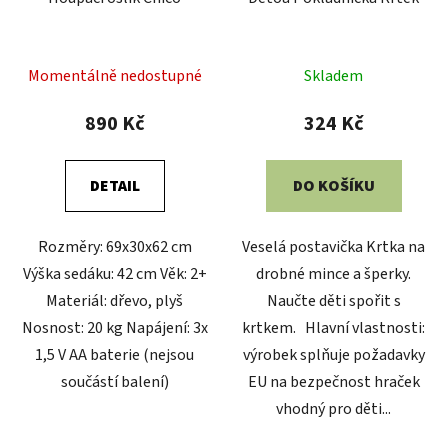
Momentálně nedostupné
Skladem
890 Kč
324 Kč
DETAIL
DO KOŠÍKU
Rozměry: 69x30x62 cm
Veselá postavička Krtka na
Výška sedáku: 42 cm Věk: 2+
drobné mince a šperky.
Materiál: dřevo, plyš
Naučte děti spořit s
Nosnost: 20 kg Napájení: 3x
krtkem. Hlavní vlastnosti:
1,5 V AA baterie (nejsou
výrobek splňuje požadavky
součástí balení)
EU na bezpečnost hraček
vhodný pro děti...