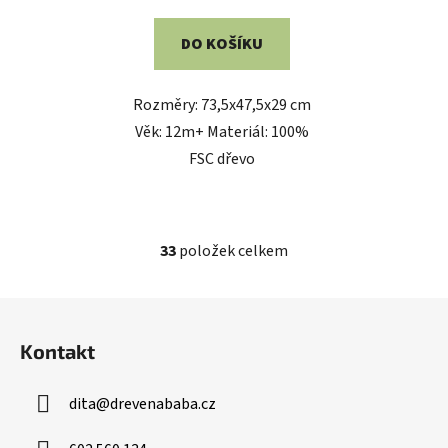
DO KOŠÍKU
Rozměry: 73,5x47,5x29 cm
Věk: 12m+ Materiál: 100%
FSC dřevo
33
položek celkem
O
v
l
Z
á
á
d
Kontakt
p
a
a
c
dita
@
drevenababa.cz
t
í
í
p