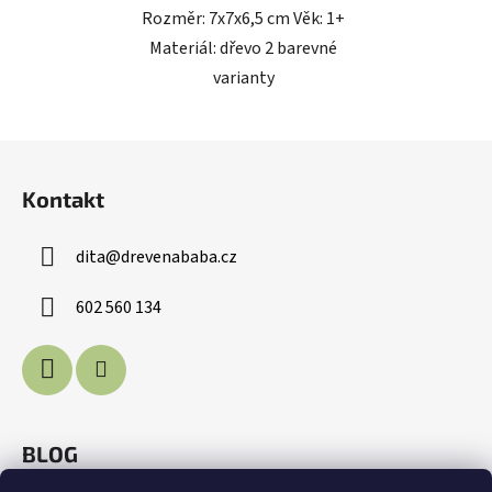
Rozměr: 7x7x6,5 cm Věk: 1+
Materiál: dřevo 2 barevné
varianty
Z
á
Kontakt
p
a
dita
@
drevenababa.cz
t
í
602 560 134
BLOG