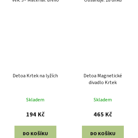
Věk: 3+ Materiál: dřevo
Obsahuje: 28 dílků
Detoa Krtek na lyžích
Detoa Magnetické
divadlo Krtek
Skladem
Skladem
194 Kč
465 Kč
DO KOŠÍKU
DO KOŠÍKU