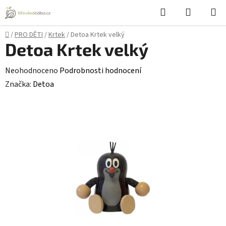
Přejít
Hledat
NÁKUPN
na
KOŠÍK
obsah
Domů
/
PRO DĚTI
/
Krtek
/
Detoa Krtek velký
Detoa Krtek velký
Průměrné
Neohodnoceno
Podrobnosti hodnocení
hodnocení
Značka:
Detoa
produktu
je
0,0
z
5
hvězdiček.