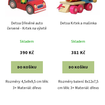
Detoa Dřevěné auto
Detoa Krtek a mašinka
červené - Krtek na výletě
Průměrné
Skladem
Skladem
hodnocení
produktu
390 Kč
381 Kč
je
5,0
DO KOŠÍKU
DO KOŠÍKU
z
5
Rozměry: 4,5x9x9,5 cm Věk:
Rozměry balení: 8x12x7,5
hvězdiček.
3+ Materiál: dřevo
cm Věk: 3+ Materiál: dřevo