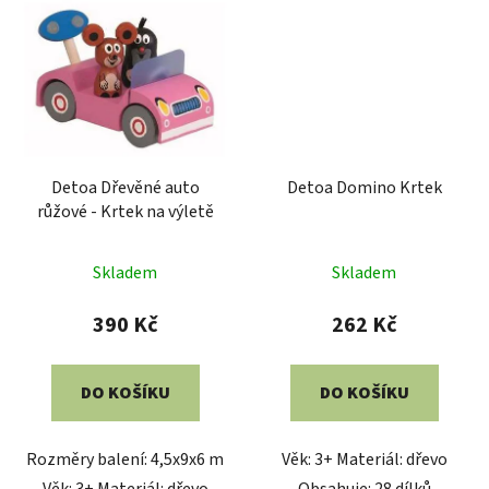
Detoa Dřevěné auto
Detoa Domino Krtek
růžové - Krtek na výletě
Průměrné
Skladem
Skladem
hodnocení
produktu
390 Kč
262 Kč
je
5,0
DO KOŠÍKU
DO KOŠÍKU
z
5
Rozměry balení: 4,5x9x6 m
Věk: 3+ Materiál: dřevo
hvězdiček.