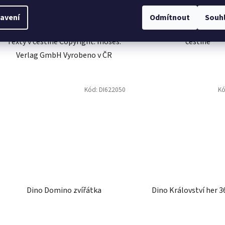
avení
Odmítnout
Souh
Dino Papírové puzzle Krtek a
Dino Rodinná hra Toula
lokomotiva15 dílků
Skladem
Skladem
112 Kč
559 Kč
DO KOŠÍKU
DO KOŠÍKU