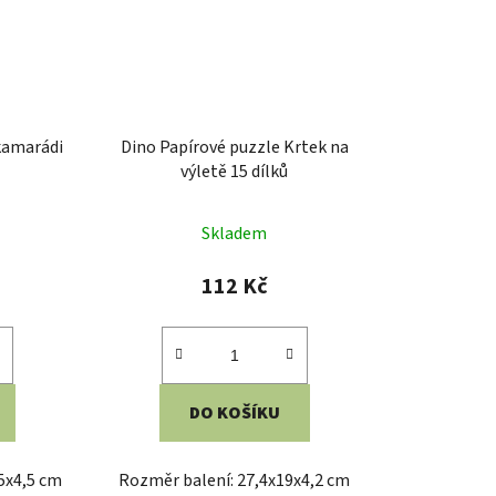
211 Kč
DO KOŠÍKU
,3x3,6 cm
Rozměry balení: 18,1x11,3x3,6 cm
n, papír
Věk: 8+ Materiál: karton, papír
y: 15 min
Počet hráčů: 1+ Doba hry: 15 min
eterka
Copyright: Štěpán Peterka
Vyrobeno v ČR