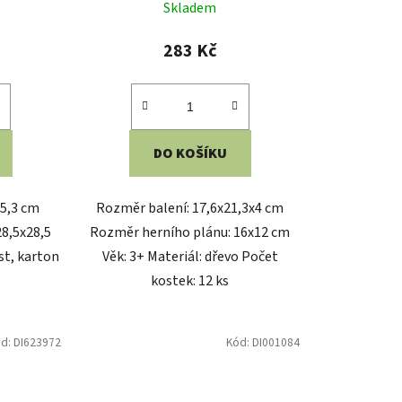
,2x5,5 cm
Rozměry balení: 23x33,3x3,5 cm
n, papír
Věk: 3+ Materiál: karton, papír
y: 40 min
Počet hráčů: 2-4 Doba hry: 15 min ©
Zdeněk Miler Vyrobeno v ČR
ód:
DI613249
Kód:
DI613225
sobilka
Dino Chytré kvízy - Malý
angličtinář
Skladem