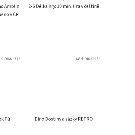
65 her
Dino Dřevěné kostky Krtek a
přátelé 12 ks
Skladem
283 Kč
DO KOŠÍKU