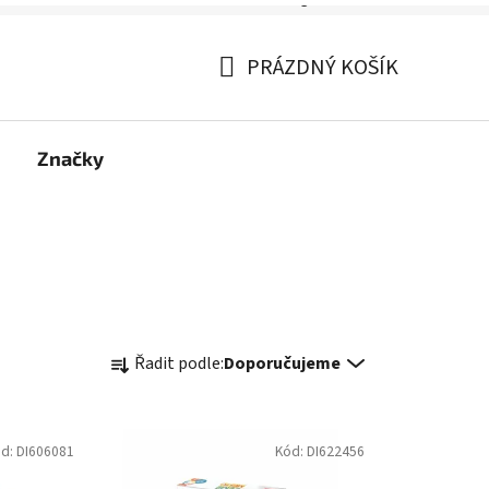
Věk: 0+
Rozměry balení: 36,2x5,7x36,7 cm
Věk: 10+ Materiál: karton, papír,
dřevo, plast Počet hráčů: 2-6 Délka
hry: 180 min Návod v CZ, SK
ód:
DI622470
Kód:
DI622296
Úžasná
Dino Kapesní kvízy Všeobecné
znalosti