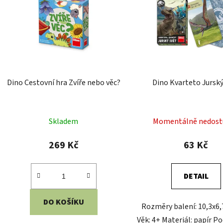
Skladem
Skladem
146 Kč
146 Kč
DO KOŠÍKU
DO KOŠÍKU
Rozměry balení: 13x10x2 cm Věk: 8+
Rozměry balení: 10x13x2
Materiál: karton Počet hráčů: 1+
12+ Materiál: karton, pa
Obsahuje 53 oboustranných karet
hráčů: 1-20 Délka hry: 15 
Texty v češtině Copyright: moses.
češtině
Verlag GmbH Vyrobeno v ČR
Kód:
DI622050
K