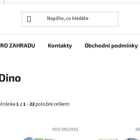
Rozměr: 25x35x20 cm 
Materiál: plyš
Rozměr balení: 6x9x1,1 cm Věk: 4+
Materiál: papír Počet hráčů: 3-6
Kód:
DI622630
K
Dino Kapesní kvízy JUNIOR
Dino Kapesní kvízy - 
Vesmír
příroda