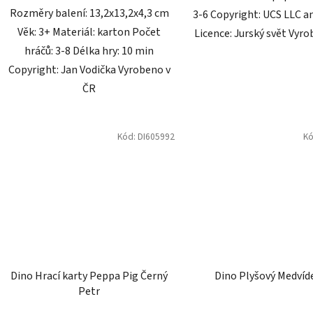
Dino Domino zvířátka
Dino Království her 3
Skladem
Skladem
135 Kč
710 Kč
DO KOŠÍKU
DO KOŠÍKU