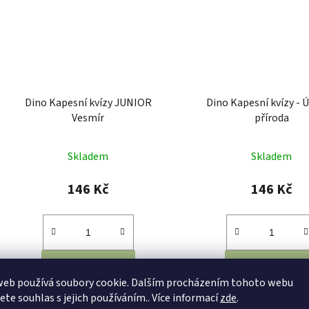
Skladem
Skladem
283 Kč
236 Kč
DO KOŠÍKU
DO KOŠÍKU
Rozměr balení: 17,6x21,3x4 cm
Rozměr balení: 13,5x13,
Rozměr herního plánu: 16x12 cm
Věk: 3+ Materiál: kart
Věk: 3+ Materiál: dřevo Počet
hráčů: 2-6 Délka hry: 1
kostek: 12 ks
Kód:
DI001039
K
web používá soubory cookie. Dalším procházením tohoto webu
jete souhlas s jejich používáním.. Více informací
zde
.