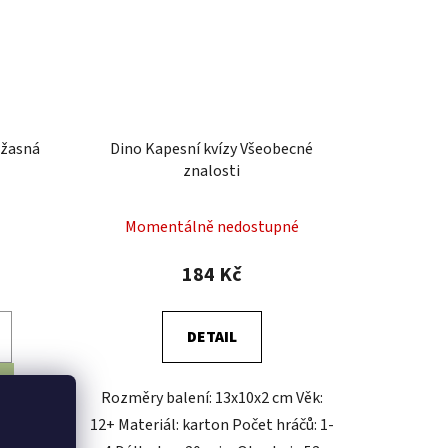
Skladem
112 Kč
DO KOŠÍKU
5x4,5 cm
Rozměr balení: 27,4x19x4,2 cm
on Počet
Rozměr herního plánu: 26,4x18,1
0 minut
cm Věk: 3+ Materiál: karton Počet
dílků: 24
ód:
DI631915
Kód:
DI624139