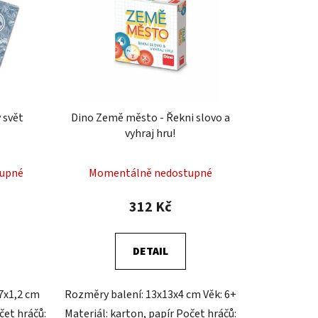
Momentálně nedostupné
184 Kč
DETAIL
Rozměry balení: 13x10x2 cm Věk:
12+ Materiál: karton Počet hráčů: 1-
 cm Věk:
4 Délka hry: 20 min. Obsahuje 53
pír Počet
oboustranných karet
min. Hra v
ód:
DI631212
Kód:
DI641334