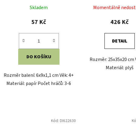
Rozměr balení: 11,3x18,3x3,5 cm
Rozměr balení: 43x30
Věk: 4+ Materiál: karton Počet
Rozměr herního plánu: 2
hráčů: 2
cm Věk: 4-99 Materiál: pla
Kód:
DI641310
K
Dino Dřevěné kostky Krtek a
Dino Stolní hra Krtek a
zvířátka 12 ks