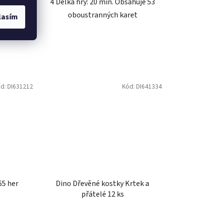
lasím
vá kamera
Dino Dětská hra Krtečkova
zahrádka
Skladem
540 Kč
DO KOŠÍKU