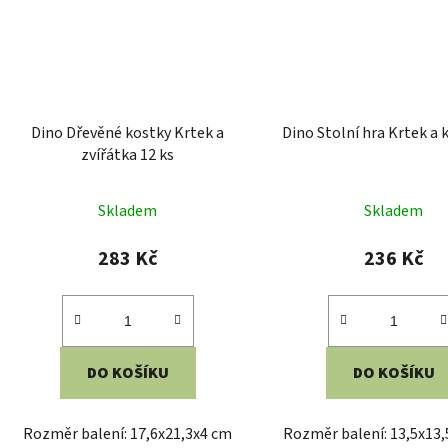
211 Kč
211 Kč
DO KOŠÍKU
DO KOŠÍKU
Rozměry balení: 18,1x11,3x3,6 cm
Rozměry balení: 18,1x11
Věk: 8+ Materiál: karton, papír
Věk: 7+ Materiál: karto
Počet hráčů: 1+ Doba hry: 15 min
Počet hráčů: 1+ Doba hr
Copyright:Štěpán Peterka
Copyright: Štěpán P
Vyrobeno v ČR
Vyrobeno v ČR
Kód:
DI631274