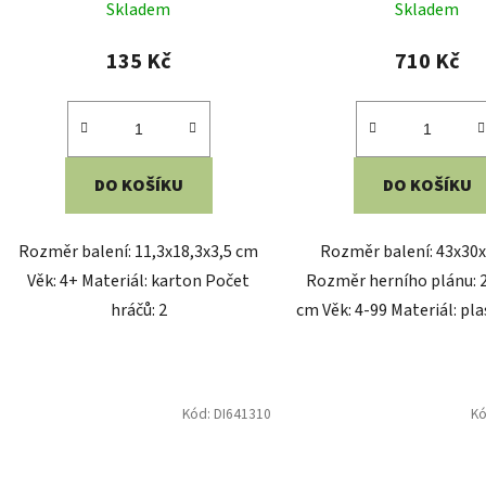
Rozměr balení: 29,5x19x0,5 cm
Rozměry balení: 24,2x24
Rozměr herního plánu: 25x14,5 cm
Věk: 10+ Materiál: karto
Věk: 3+ Materiál: karton Počet: 15
Počet hráčů: 2-5 Doba hr
dílků
Vyrobeno v ČR
Kód:
DI613232
K
Dino Chytré kvízy - Vyjmenovaná
Dino Chytré kvízy - Ná
slova
Skladem
Skladem