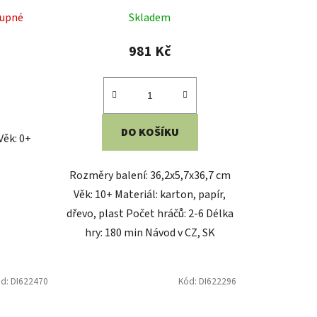
x5,3 cm
Rozměr balení: 17,6x21,3x4 cm
8,5x28,5
Rozměr herního plánu: 16x12 cm
st, karton
Věk: 3+ Materiál: dřevo Počet
kostek: 12 ks
ód:
DI623972
Kód:
DI001084
 kamarádi
Dino Papírové puzzle Krtek na
výletě 15 dílků