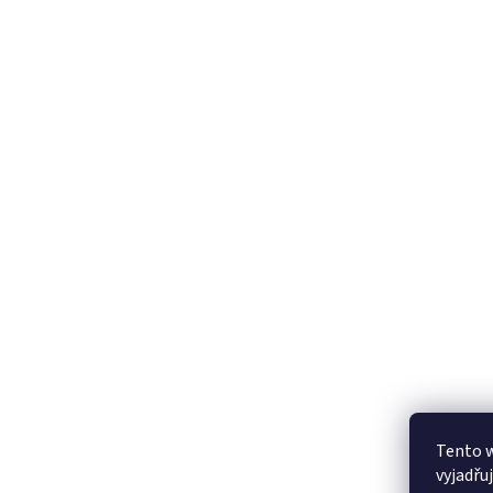
Tento 
vyjadřu