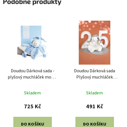
Podobné produkty
Doudou Dárková sada -
Doudou Dárková sada
plyšový muchláček modrý
Plyšový muchláček
medvídek 24 cm
medvídek s čepičkou šedý
25 cm
Skladem
Skladem
725 Kč
491 Kč
DO KOŠÍKU
DO KOŠÍKU