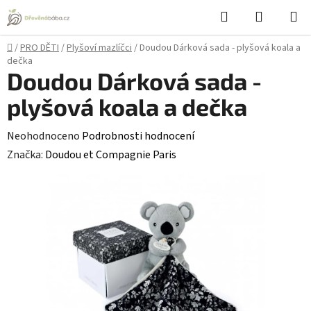
Přejít
Hledat
NÁKUPN
na
KOŠÍK
obsah
Domů
/
PRO DĚTI
/
Plyšoví mazlíčci
/
Doudou Dárková sada - plyšová koala a
dečka
Doudou Dárková sada -
plyšová koala a dečka
Průměrné
Neohodnoceno
Podrobnosti hodnocení
hodnocení
Značka:
Doudou et Compagnie Paris
produktu
je
0,0
z
5
hvězdiček.