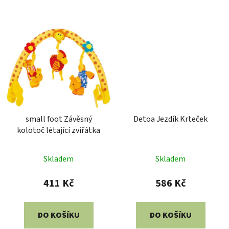
small foot Závěsný
Detoa Jezdík Krteček
kolotoč létající zvířátka
Skladem
Skladem
411 Kč
586 Kč
DO KOŠÍKU
DO KOŠÍKU