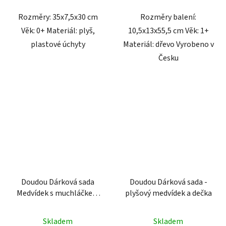
Rozměry: 35x7,5x30 cm
Rozměry balení:
Věk: 0+ Materiál: plyš,
10,5x13x55,5 cm Věk: 1+
plastové úchyty
Materiál: dřevo Vyrobeno v
Česku
Doudou Dárková sada
Doudou Dárková sada -
Medvídek s muchláčkem
plyšový medvídek a dečka
10 cm
Skladem
Skladem