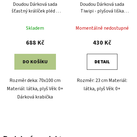
Doudou Dárková sada
Doudou Dárková sada
šťastný králíček pléd a
Tiwipi - plyšová liška
růžový muchláček
muchláček 23 cm
Skladem
Momentálně nedostupné
688 Kč
430 Kč
DO KOŠÍKU
DETAIL
Rozměr deka: 70x100 cm
Rozměr: 23 cm Materiál:
Materiál: látka, plyš Věk: 0+
látka, plyš Věk: 0+
Dárková krabička