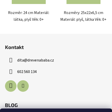
Rozměr: 24 cm Materiál:
Rozměry: 25x22x6,5 cm
látka, plyš Věk: 0+
Materiál: plyš, látka Věk: 0+
Z
á
Kontakt
p
a
dita
@
drevenababa.cz
t
í
602 560 134
BLOG