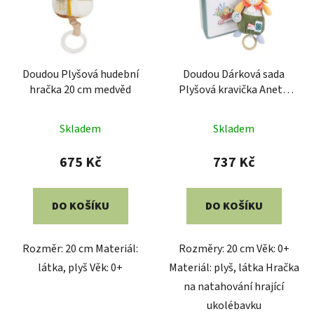
Doudou Plyšová hudební
Doudou Dárková sada
hračka 20 cm medvěd
Plyšová kravička Aneth
hrající melodii 20 cm
Skladem
Skladem
675 Kč
737 Kč
DO KOŠÍKU
DO KOŠÍKU
Rozměr: 20 cm Materiál:
Rozměry: 20 cm Věk: 0+
látka, plyš Věk: 0+
Materiál: plyš, látka Hračka
na natahování hrající
ukolébavku