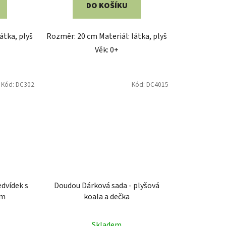
muchláček
20 cm kočka
Skladem
675 Kč
DO KOŠÍKU
Materiál:
Rozměr: 20 cm Materiál: látka, plyš
á krabička
Věk: 0+
Kód:
DC3641
Kód:
DC4019