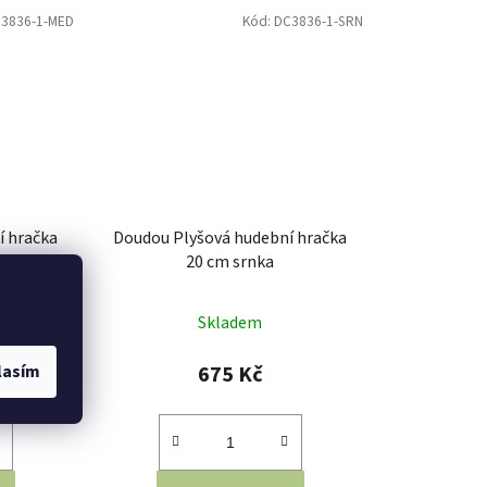
DO KOŠÍKU
plyš Věk:
Rozměr: 12 cm Materiál: látka, plyš
Věk: 0+ Dárková krabička
Kód:
DC3979
Kód:
DC3836-1-KOCKA
šťastný
Doudou Plyšová hudební hračka