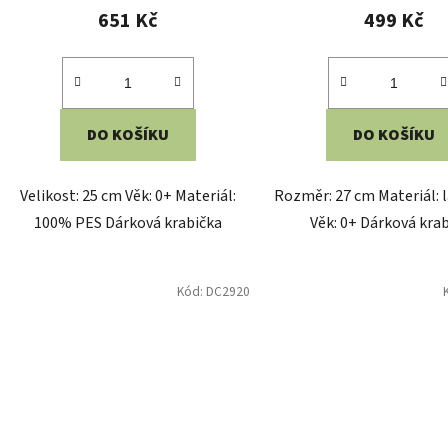
Doudou Dárková sada - hudební
Doudou Plyšová hudebn
plyšová hračka ptáček zelený 23
20 cm medvěd
cm
Skladem
Skladem
614 Kč
675 Kč
DO KOŠÍKU
DO KOŠÍKU
web používá soubory cookie. Dalším procházením tohoto webu
jete souhlas s jejich používáním.. Více informací
zde
.
Rozměr: 23 cm Materiál: látka, plyš,
Rozměr: 20 cm Materiál: l