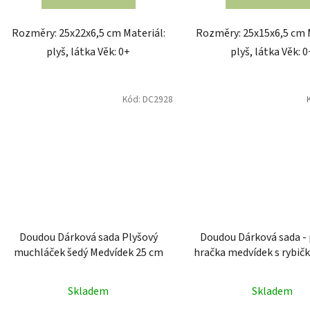
cm
Skladem
Skladem
388 Kč
860 Kč
DO KOŠÍKU
DO KOŠÍKU
Rozměr: 24 cm Materiál: látka, plyš
Rozměr: 20 cm Materiál: l
Věk: 0+
Věk: 0+ Dárková kra
Kód:
DC4047
Kód:
DC