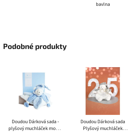
bavlna
Podobné produkty
Doudou Dárková sada -
Doudou Dárková sada
plyšový muchláček modrý
Plyšový muchláček
medvídek 24 cm
medvídek s čepičkou šedý