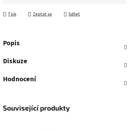
Tisk
Zeptat se
Sdílet
Popis
Diskuze
Hodnocení
Související produkty