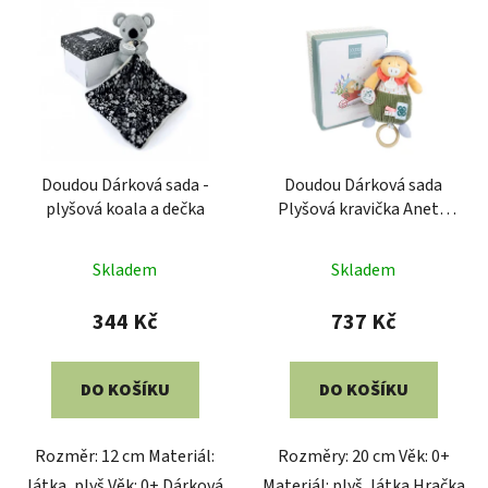
Doudou Dárková sada -
Doudou Dárková sada
plyšová koala a dečka
Plyšová kravička Aneth
hrající melodii 20 cm
Skladem
Skladem
344 Kč
737 Kč
DO KOŠÍKU
DO KOŠÍKU
Rozměr: 12 cm Materiál:
Rozměry: 20 cm Věk: 0+
látka, plyš Věk: 0+ Dárková
Materiál: plyš, látka Hračka