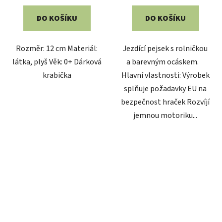
DO KOŠÍKU
DO KOŠÍKU
Rozměr: 12 cm Materiál:
Jezdící pejsek s rolničkou
látka, plyš Věk: 0+ Dárková
a barevným ocáskem.
krabička
Hlavní vlastnosti: Výrobek
splňuje požadavky EU na
bezpečnost hraček Rozvíjí
jemnou motoriku...