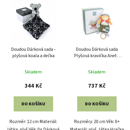
Doudou Dárková sada -
Doudou Dárková sada
plyšová koala a dečka
Plyšová kravička Aneth
hrající melodii 20 cm
Skladem
Skladem
344 Kč
737 Kč
DO KOŠÍKU
DO KOŠÍKU
Rozměr: 12 cm Materiál:
Rozměry: 20 cm Věk: 0+
látka, plyš Věk: 0+ Dárková
Materiál: plyš, látka Hračka