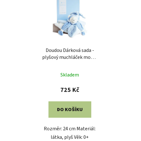
Doudou Dárková sada -
plyšový muchláček modrý
medvídek 24 cm
Skladem
725 Kč
DO KOŠÍKU
Rozměr: 24 cm Materiál:
látka, plyš Věk: 0+