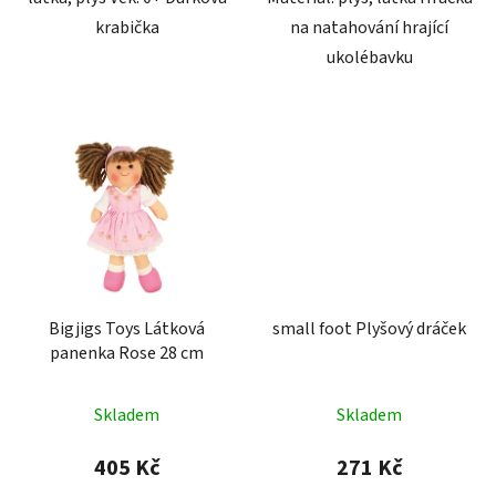
krabička
na natahování hrající
ukolébavku
Bigjigs Toys Látková
small foot Plyšový dráček
panenka Rose 28 cm
Skladem
Skladem
405 Kč
271 Kč