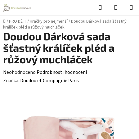
Přejít
Hledat
NÁKUPN
na
KOŠÍK
obsah
Domů
/
PRO DĚTI
/
Hračky pro nejmenší
/
Doudou Dárková sada šťastný
králíček pléd a růžový muchláček
Doudou Dárková sada
šťastný králíček pléd a
růžový muchláček
Průměrné
Neohodnoceno
Podrobnosti hodnocení
hodnocení
Značka:
Doudou et Compagnie Paris
produktu
je
0,0
z
5
hvězdiček.