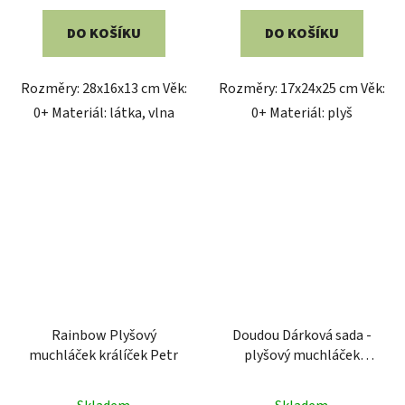
DO KOŠÍKU
DO KOŠÍKU
Rozměry: 28x16x13 cm Věk:
Rozměry: 17x24x25 cm Věk:
0+ Materiál: látka, vlna
0+ Materiál: plyš
Rainbow Plyšový
Doudou Dárková sada -
muchláček králíček Petr
plyšový muchláček
růžový medvídek 24 cm