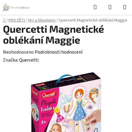
Přejít
Hledat
NÁKUPN
na
KOŠÍK
obsah
Domů
/
PRO DĚTI
/
Hry a hlavolamy
/
Quercetti Magnetické oblékání Maggie
Quercetti Magnetické
oblékání Maggie
Průměrné
Neohodnoceno
Podrobnosti hodnocení
hodnocení
Značka:
Quercetti
produktu
je
0,0
z
5
hvězdiček.