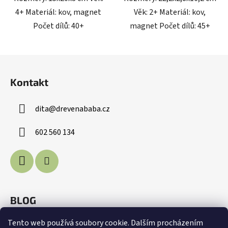
4+ Materiál: kov, magnet
Věk: 2+ Materiál: kov,
Počet dílů: 40+
magnet Počet dílů: 45+
Z
á
Kontakt
p
a
dita
@
drevenababa.cz
t
í
602 560 134
BLOG
Voda je život
Tento web používá soubory cookie. Dalším procházením