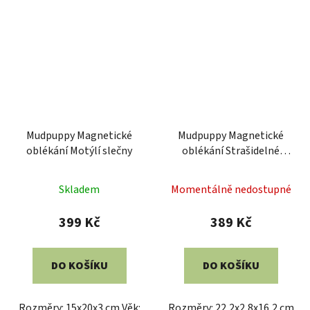
Mudpuppy Magnetické
Mudpuppy Magnetické
oblékání Motýlí slečny
oblékání Strašidelné
období
Skladem
Momentálně nedostupné
399 Kč
389 Kč
DO KOŠÍKU
DO KOŠÍKU
Rozměry: 15x20x3 cm Věk:
Rozměry: 22,2x2,8x16,2 cm