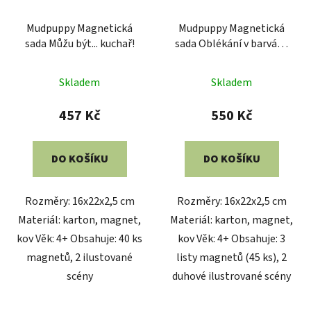
Mudpuppy Magnetická
Mudpuppy Magnetická
sada Můžu být... ​​kuchař!
sada Oblékání v barvách
duhy
Skladem
Skladem
457 Kč
550 Kč
DO KOŠÍKU
DO KOŠÍKU
Rozměry: 16x22x2,5 cm
Rozměry: 16x22x2,5 cm
Materiál: karton, magnet,
Materiál: karton, magnet,
kov Věk: 4+ Obsahuje: 40 ks
kov Věk: 4+ Obsahuje: 3
magnetů, 2 ilustované
listy magnetů (45 ks), 2
scény
duhové ilustrované scény