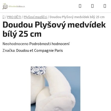
Přejít
Hledat
NÁKUPN
na
KOŠÍK
obsah
Domů
/
PRO DĚTI
/
Plyšoví mazlíčci
/
Doudou Plyšový medvídek bílý 25 cm
Doudou Plyšový medvídek
bílý 25 cm
Průměrné
Neohodnoceno
Podrobnosti hodnocení
hodnocení
Značka:
Doudou et Compagnie Paris
produktu
je
0,0
z
5
hvězdiček.