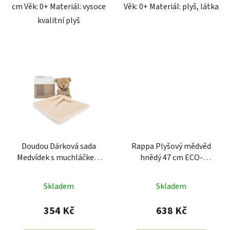
cm Věk: 0+ Materiál: vysoce
Věk: 0+ Materiál: plyš, látka
kvalitní plyš
Doudou Dárková sada
Rappa Plyšový mědvěd
Medvídek s muchláčkem
hnědý 47 cm ECO-
10 cm
FRIENDLY
Skladem
Skladem
354 Kč
638 Kč