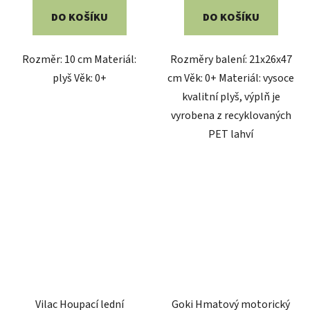
DO KOŠÍKU
DO KOŠÍKU
Rozměr: 10 cm Materiál:
Rozměry balení: 21x26x47
plyš Věk: 0+
cm Věk: 0+ Materiál: vysoce
kvalitní plyš, výplň je
vyrobena z recyklovaných
PET lahví
Vilac Houpací lední
Goki Hmatový motorický