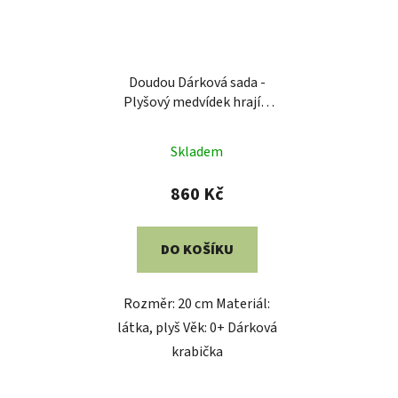
Doudou Dárková sada -
Plyšový medvídek hrající
melodii 20 cm
Skladem
860 Kč
DO KOŠÍKU
Rozměr: 20 cm Materiál:
látka, plyš Věk: 0+ Dárková
krabička