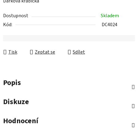
Dárková krabička
Dostupnost
Skladem
Kód:
DC4024
Tisk
Zeptat se
Sdílet
Popis
Diskuze
Hodnocení