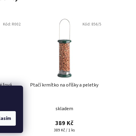
Kód:
R002
Kód:
856/5
Béžová
Ptačí krmítko na oříšky a peletky
skladem
lasím
389 Kč
Měrná
389 Kč / 1 ks
cena: