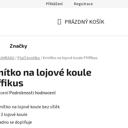
Přihlášení
Registrace
PRÁZDNÝ KOŠÍK
NÁKUPNÍ
KOŠÍK
Značky
ZAHRADU
/
Ptačí krmítka
/
Krmítko na lojové koule Pfiffikus
ítko na lojové koule
ffikus
né
cení
Podrobnosti hodnocení
ení
mítko na lojové koule bez sítěk
tu
 3 lojové koule
adno se doplňuje