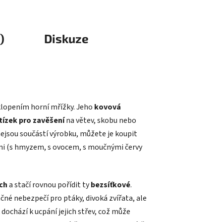
)
Diskuze
yklopením horní mřížky. Jeho
kovová
tízek pro zavěšení
na větev, skobu nebo
nejsou součástí výrobku, můžete je koupit
mi (s hmyzem, s ovocem, s moučnými červy
ách
a stačí rovnou pořídit ty
bezsíťkové
.
ačné nebezpečí pro ptáky, divoká zvířata, ale
 dochází k ucpání jejich střev, což může