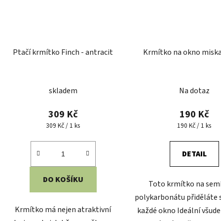
Ptačí krmítko Finch - antracit
Krmítko na okno miska 
skladem
Na dotaz
309 Kč
190 Kč
Měrná
Měrná
309 Kč / 1 ks
190 Kč / 1 ks
cena:
cena:
DETAIL
DO KOŠÍKU
Toto krmítko na sem
polykarbonátu přiděláte
Krmítko má nejen atraktivní
každé okno Ideální všude