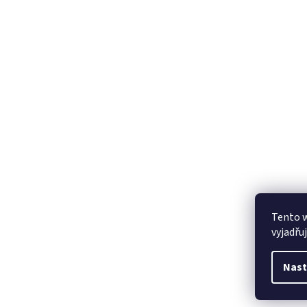
Tento 
vyjadřu
Nast