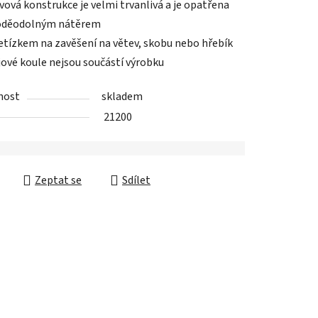
vová konstrukce je velmi trvanlivá a je opatřena
oděodolným nátěrem
řetízkem na zavěšení na větev, skobu nebo hřebík
ek.
jové koule nejsou součástí výrobku
nost
skladem
21200
Zeptat se
Sdílet