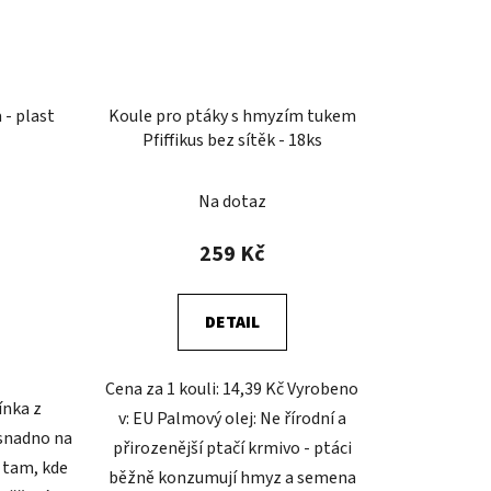
- plast
Koule pro ptáky s hmyzím tukem
Pfiffikus bez sítěk - 18ks
Na dotaz
259 Kč
DETAIL
Cena za 1 kouli: 14,39 Kč Vyrobeno
ínka z
v: EU Palmový olej: Ne řírodní a
 snadno na
přirozenější ptačí krmivo - ptáci
 tam, kde
běžně konzumují hmyz a semena