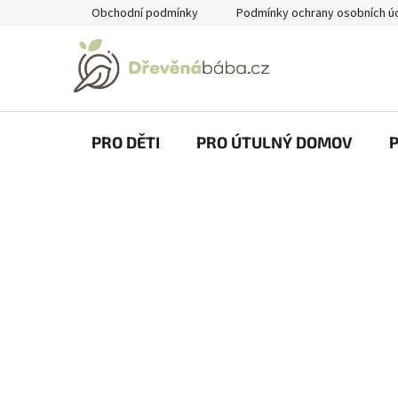
Přejít
Obchodní podmínky
Podmínky ochrany osobních ú
na
obsah
PRO DĚTI
PRO ÚTULNÝ DOMOV
P
o
s
t
r
a
n
n
í