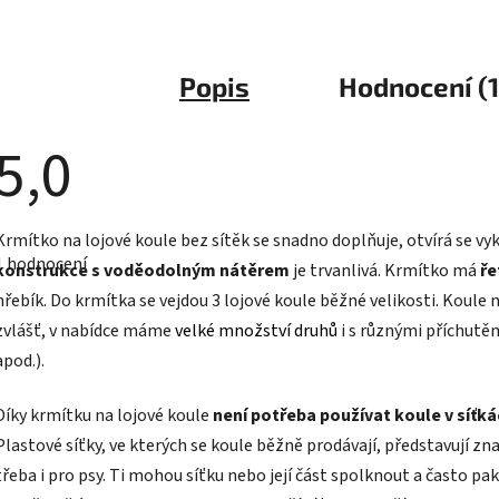
Popis
Hodnocení (1
5,0
Průměrné
Krmítko na lojové koule bez sítěk se snadno doplňuje, otvírá se v
hodnocení
1 hodnocení
produktu
konstrukce s voděodolným nátěrem
je trvanlivá. Krmítko má
ře
e
hřebík. Do krmítka se vejdou 3 lojové koule běžné velikosti. Koule 
5,0
z
zvlášť, v nabídce máme
velké množství druhů
i s různými příchutě
5
hvězdiček.
apod.).
Díky krmítku na lojové koule
není potřeba používat koule v síťk
Plastové síťky, ve kterých se koule běžně prodávají, představují zn
třeba i pro psy. Ti mohou síťku nebo její část spolknout a často pak