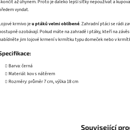
skončit až úhynem. Proto je daleko lepší síťky nepoužívat a kupova
předem vyndat.
Lojové krmivo je
u ptáků velmi oblíbené
. Zahradní ptáci se rádi z
postupně ozobávají. Pokud máte na zahradě i ptáky, kteří na závěsn
nabídněte jim lojové krmení v krmítku typu domeček nebo v krmítk
Specifikace:
Barva: černá
Materiál: kov s nátěrem
Rozměry: průměr 7 cm, výška 18 cm
Související pr