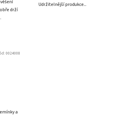
avěšení
Udržitelnější produkce...
obře drží
.
ód:
0024008
semínky a