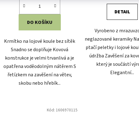
DETAIL
DO KOŠÍKU
Vyrobeno z mrazuvz
neglazované keramiky Na
Krmítko na lojové koule bez sítěk
ptačí peletky i lojové ko
Snadno se doplňuje Kovová
údržba Zavěšení za kov
konstrukce je velmi trvanlivá a je
který je součástí vý
opatřena voděodolným nátěrem S
Elegantní...
řetízkem na zavěšení na větev,
skobu nebo hřebík...
Kód:
1606970115