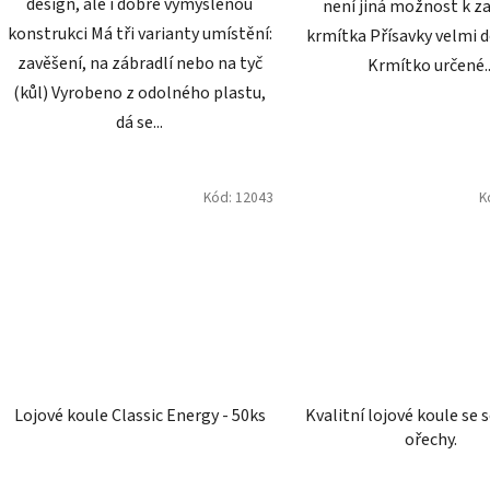
design, ale i dobře vymyšlenou
není jiná možnost k z
konstrukci Má tři varianty umístění:
krmítka Přísavky velmi d
zavěšení, na zábradlí nebo na tyč
Krmítko určené..
(kůl) Vyrobeno z odolného plastu,
dá se...
Kód:
12043
K
Lojové koule Classic Energy - 50ks
Kvalitní lojové koule se 
ořechy.