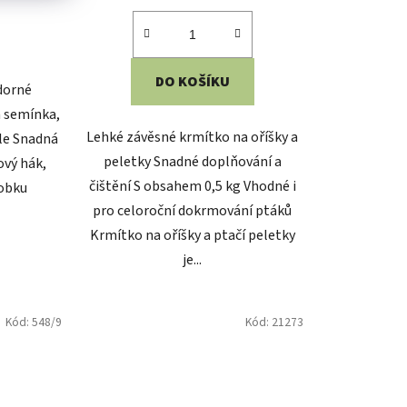
DO KOŠÍKU
dorné
 semínka,
Lehké závěsné krmítko na oříšky a
ule Snadná
peletky Snadné doplňování a
ový hák,
čištění S obsahem 0,5 kg Vhodné i
robku
pro celoroční dokrmování ptáků
Krmítko na oříšky a ptačí peletky
je...
Kód:
548/9
Kód:
21273