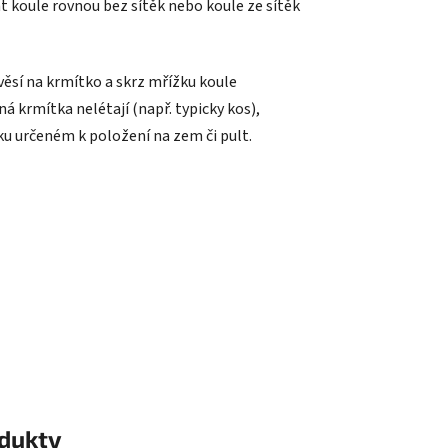
t koule rovnou bez sítěk nebo koule ze sítěk
avěsí na krmítko a skrz mřížku koule
á krmítka nelétají (např. typicky kos),
u určeném k položení na zem či pult.
odukty