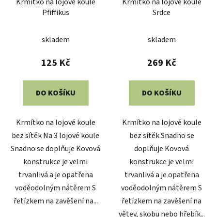
Krmítko na lojové koule
Krmítko na lojové koule
Pfiffikus
Srdce
Průměrné
skladem
skladem
hodnocení
produktu
125 Kč
269 Kč
je
5,0
DO KOŠÍKU
DO KOŠÍKU
z
5
Krmítko na lojové koule
Krmítko na lojové koule
hvězdiček.
bez sítěk Na 3 lojové koule
bez sítěk Snadno se
Snadno se doplňuje Kovová
doplňuje Kovová
konstrukce je velmi
konstrukce je velmi
trvanlivá a je opatřena
trvanlivá a je opatřena
voděodolným nátěrem S
voděodolným nátěrem S
řetízkem na zavěšení na...
řetízkem na zavěšení na
větev, skobu nebo hřebík...