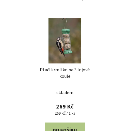
Ptačí krmítko na 3 lojové
koule
skladem
269 Kč
Měrná
269 Kč / 1 ks
cena:
DO KOŠÍKU