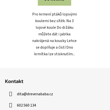
Pro krmení ptáků lojovými
koulemi bez sítěk. Na 3
lojové koule Do držáku
můžete dát i jablka
nakrájená na kousky Lehce
se doplňuje a čistí Dno
krmítka lze stisknutím...
Z
á
Kontakt
p
a
dita
@
drevenababa.cz
t
í
602 560 134