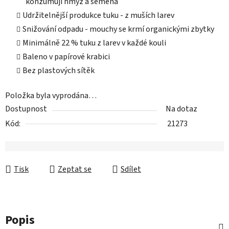
konzumují hmyz a semena
Udržitelnější produkce tuku - z muších larev
Snižování odpadu - mouchy se krmí organickými zbytky
Minimálně 22 % tuku z larev v každé kouli
Baleno v papírové krabici
Bez plastových sítěk
Položka byla vyprodána…
Dostupnost
Na dotaz
Kód:
21273
Tisk
Zeptat se
Sdílet
Popis