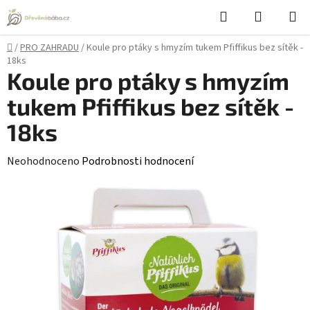
Přejít
Hledat
NÁKUPN
na
KOŠÍK
obsah
Domů
/
PRO ZAHRADU
/
Koule pro ptáky s hmyzím tukem Pfiffikus bez sítěk -
18ks
Koule pro ptáky s hmyzím
tukem Pfiffikus bez sítěk -
18ks
Průměrné
Neohodnoceno
Podrobnosti hodnocení
hodnocení
produktu
je
0,0
z
5
hvězdiček.