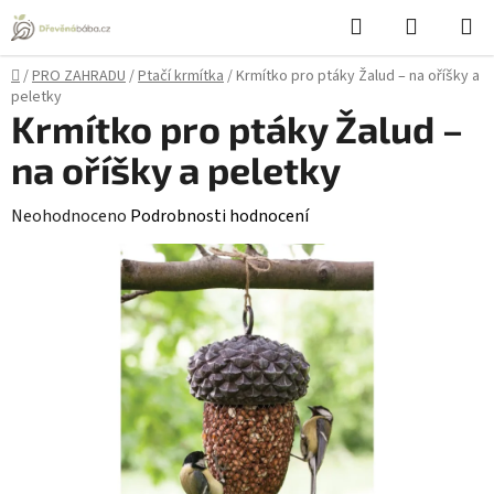
Přejít
Hledat
NÁKUPN
na
KOŠÍK
obsah
Domů
/
PRO ZAHRADU
/
Ptačí krmítka
/
Krmítko pro ptáky Žalud – na oříšky a
peletky
Krmítko pro ptáky Žalud –
na oříšky a peletky
Průměrné
Neohodnoceno
Podrobnosti hodnocení
hodnocení
produktu
je
0,0
z
5
hvězdiček.