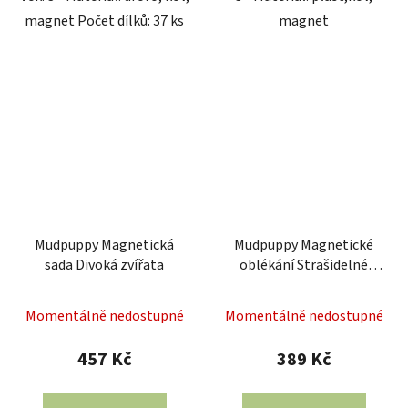
magnet Počet dílků: 37 ks
magnet
Mudpuppy Magnetická
Mudpuppy Magnetické
sada Divoká zvířata
oblékání Strašidelné
období
Momentálně nedostupné
Momentálně nedostupné
457 Kč
389 Kč