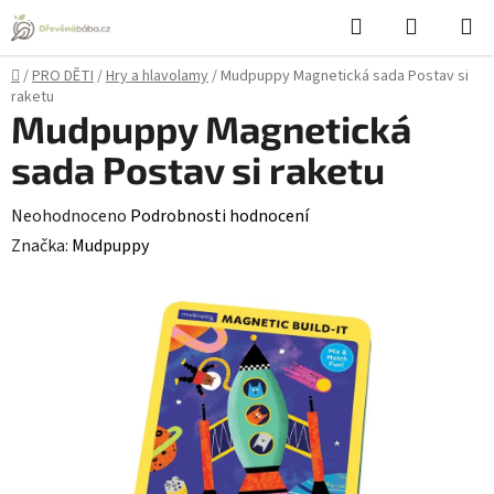
Přejít
Hledat
NÁKUPN
na
KOŠÍK
obsah
Domů
/
PRO DĚTI
/
Hry a hlavolamy
/
Mudpuppy Magnetická sada Postav si
raketu
Mudpuppy Magnetická
sada Postav si raketu
Průměrné
Neohodnoceno
Podrobnosti hodnocení
hodnocení
Značka:
Mudpuppy
produktu
je
0,0
z
5
hvězdiček.