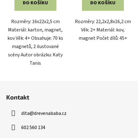
DO KOŠÍKU
DO KOŠÍKU
Rozměry: 16x22x2,5 cm
Rozměry: 22,2x2,8x16,2 cm
Materiál: karton, magnet,
Věk: 2+ Materiál: kov,
kov Věk: 4+ Obsahuje: 70 ks
magnet Počet dílů: 45+
magnetů, 2 ilustované
scény Autor obrázku: Katy
Tanis
Z
á
Kontakt
p
a
dita
@
drevenababa.cz
t
í
602 560 134