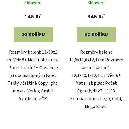
Skladem
Skladem
146 Kč
346 Kč
DO KOŠÍKU
DO KOŠÍKU
Rozměry balení: 13x10x2
Rozměry balení:
cm Věk: 8+ Materiál: karton
14,6x14,6x12,4 cm Rozměry
Počet hráčů: 1+ Obsahuje
kosmické lodě:
53 oboustranných karet
10,1x10,1x12,4 cm Věk: 6+
Texty v češtině Copyright:
Materiál: plast Počet
moses. Verlag GmbH
figurek/dílků: 1/193
Vyrobeno v ČR
Kompatibilní s Lego, Cobi,
Mega Bloks