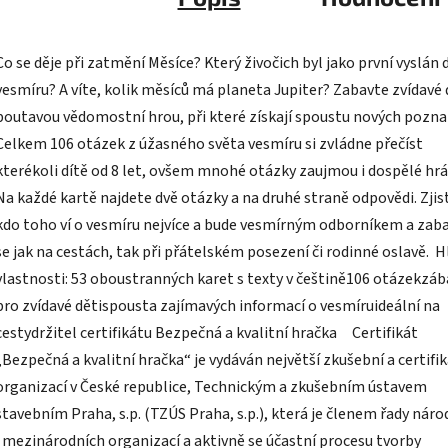
Co se děje při zatmění Měsíce? Který živočich byl jako první vyslán 
vesmíru? A víte, kolik měsíců má planeta Jupiter? Zabavte zvídavé 
poutavou vědomostní hrou, při které získají spoustu nových pozna
Celkem 106 otázek z úžasného světa vesmíru si zvládne přečíst
kterékoli dítě od 8 let, ovšem mnohé otázky zaujmou i dospělé hrá
Na každé kartě najdete dvě otázky a na druhé straně odpovědi. Zjis
kdo toho ví o vesmíru nejvíce a bude vesmírným odborníkem a zab
se jak na cestách, tak při přátelském posezení či rodinné oslavě. H
vlastnosti: 53 oboustranných karet s texty v češtině106 otázekzá
pro zvídavé dětispousta zajímavých informací o vesmíruideální na
cestydržitel certifikátu Bezpečná a kvalitní hračka Certifikát
„Bezpečná a kvalitní hračka“ je vydáván největší zkušební a certifi
organizací v České republice, Technickým a zkušebním ústavem
stavebním Praha, s.p. (TZÚS Praha, s.p.), která je členem řady náro
i mezinárodních organizací a aktivně se účastní procesu tvorby