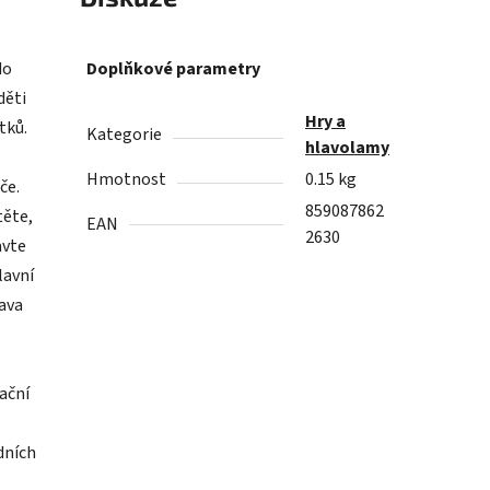
do
Doplňkové parametry
děti
Hry a
tků.
Kategorie
hlavolamy
Hmotnost
0.15 kg
če.
859087862
těte,
EAN
2630
avte
lavní
bava
kační
dních