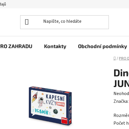
dajů
PRO ZAHRADU
Kontakty
Obchodní podmínky
Domů
/
PRO D
Din
JUN
Průměr
Neohod
hodnoc
Značka
produk
Rozměry
je
Počet h
0,0