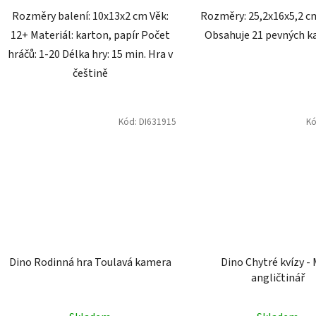
Rozměry balení: 10x13x2 cm Věk:
Rozměry: 25,2x16x5,2 cm
12+ Materiál: karton, papír Počet
Obsahuje 21 pevných ka
hráčů: 1-20 Délka hry: 15 min. Hra v
češtině
Kód:
DI631915
K
Dino Rodinná hra Toulavá kamera
Dino Chytré kvízy - 
angličtinář