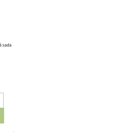
á sada
u