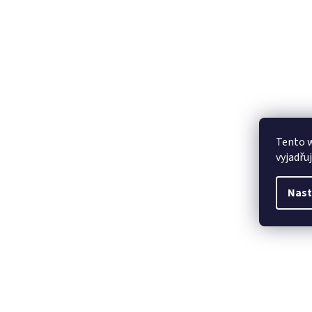
Tento 
vyjadřu
Nast