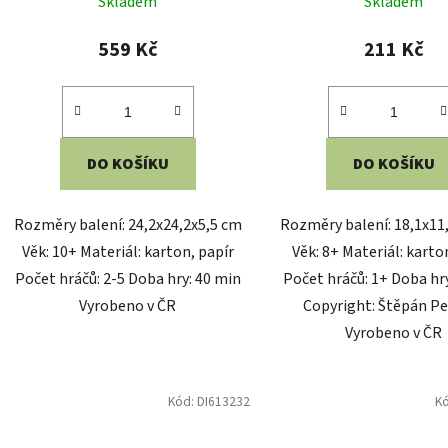
Skladem
Skladem
559 Kč
211 Kč
DO KOŠÍKU
DO KOŠÍKU
Rozměry balení: 24,2x24,2x5,5 cm
Rozměry balení: 18,1x11
Věk: 10+ Materiál: karton, papír
Věk: 8+ Materiál: karto
Počet hráčů: 2-5 Doba hry: 40 min
Počet hráčů: 1+ Doba hr
Vyrobeno v ČR
Copyright: Štěpán P
Vyrobeno v ČR
Kód:
DI613232
K