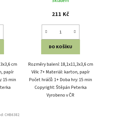
Skladem
211 Kč
DO KOŠÍKU
,3x3,6 cm
Rozměry balení: 18,1x11,3x3,6 cm
n, papír
Věk: 7+ Materiál: karton, papír
y: 15 min
Počet hráčů: 1+ Doba hry: 15 min
eterka
Copyright: Štěpán Peterka
Vyrobeno v ČR
ód:
CHB6382