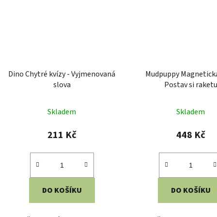
Dino Chytré kvízy - Vyjmenovaná
Mudpuppy Magnetick
slova
Postav si raket
Skladem
Skladem
211 Kč
448 Kč
DO KOŠÍKU
DO KOŠÍKU