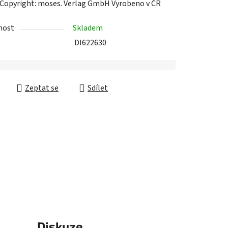
 Copyright: moses. Verlag GmbH Vyrobeno v ČR
nost
Skladem
ek.
DI622630
Zeptat se
Sdílet
Diskuze