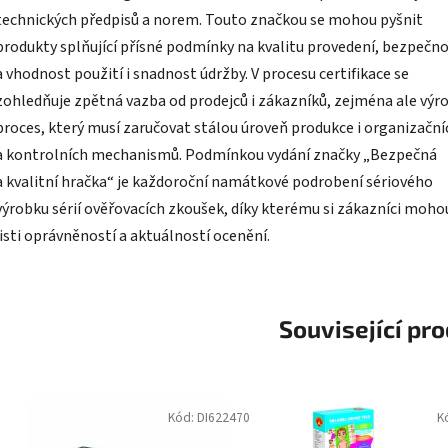
technických předpisů a norem. Touto značkou se mohou pyšnit
produkty splňující přísné podmínky na kvalitu provedení, bezpečn
a vhodnost použití i snadnost údržby. V procesu certifikace se
zohledňuje zpětná vazba od prodejců i zákazníků, zejména ale výr
proces, který musí zaručovat stálou úroveň produkce i organizační
a kontrolních mechanismů. Podmínkou vydání značky „Bezpečná
a kvalitní hračka“ je každoroční namátkové podrobení sériového
výrobku sérií ověřovacích zkoušek, díky kterému si zákazníci moho
jisti oprávněností a aktuálností ocenění.
Související pr
Kód:
DI622470
K