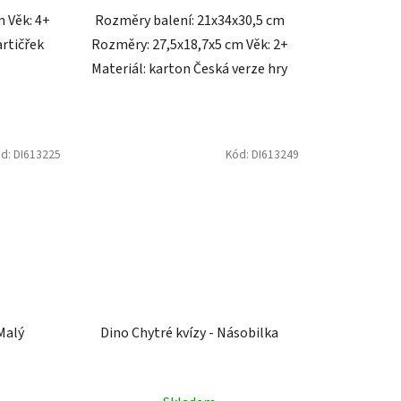
 Věk: 4+
Rozměry balení: 21x34x30,5 cm
rtičřek
Rozměry: 27,5x18,7x5 cm Věk: 2+
Materiál: karton Česká verze hry
ód:
DI613225
Kód:
DI613249
Malý
Dino Chytré kvízy - Násobilka