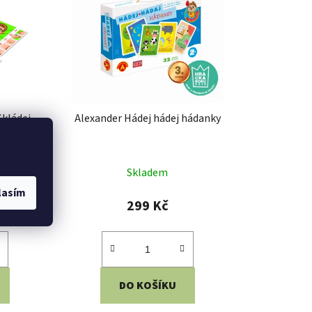
Skládej
Alexander Hádej hádej hádanky
né
Skladem
ení
lasím
tu
299 Kč
DO KOŠÍKU
ek.