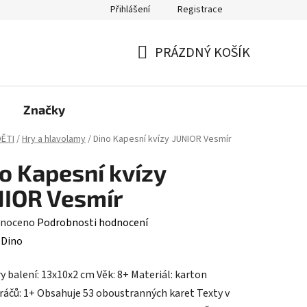
Přihlášení
Registrace
PRÁZDNÝ KOŠÍK
NÁKUPNÍ
KOŠÍK
Značky
ĚTI
/
Hry a hlavolamy
/
Dino Kapesní kvízy JUNIOR Vesmír
o Kapesní kvízy
IOR Vesmír
né
noceno
Podrobnosti hodnocení
ení
:
Dino
tu
 balení: 13x10x2 cm Věk: 8+ Materiál: karton
ráčů: 1+ Obsahuje 53 oboustranných karet Texty v