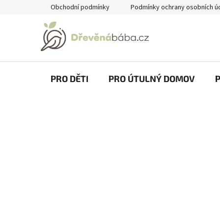
Přejít
Obchodní podmínky
Podmínky ochrany osobních ú
na
obsah
PRO DĚTI
PRO ÚTULNÝ DOMOV
P
o
s
t
r
a
n
n
í