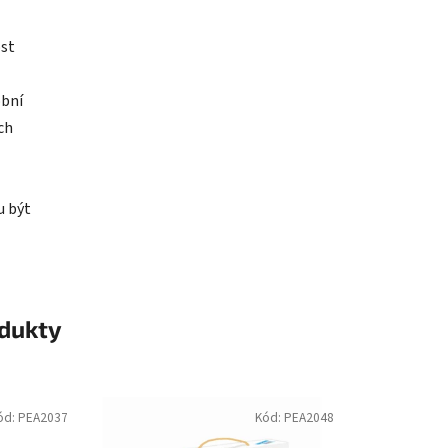
ost
obní
ch
u být
odukty
ód:
PEA2037
Kód:
PEA2048