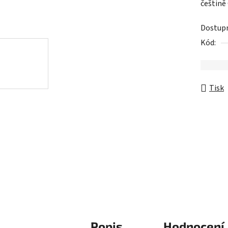
češtině
z
5
Dostup
hvězdič
Kód:
Tisk
Popis
Hodnocení