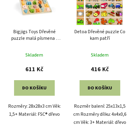
Bigjigs Toys Dřevěné
Detoa Dřevěné puzzle Co
puzzle malá písmena -
kam patří
abc
Skladem
Skladem
611 Kč
416 Kč
DO KOŠÍKU
DO KOŠÍKU
Rozměry: 28x28x3 cm Věk:
Rozměr balení: 25x13x1,5
1,5+ Materiál: FSC® dřevo
cm Rozměry dílku: 4x4x0,6
cm Věk: 3+ Materiál: dřevo