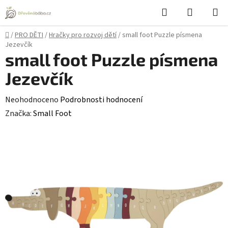
Přejít
Hledat
NÁKUPN
na
KOŠÍK
obsah
Domů
/
PRO DĚTI
/
Hračky pro rozvoj dětí
/
small foot Puzzle písmena
Jezevčík
small foot Puzzle písmena
Jezevčík
Průměrné
Neohodnoceno
Podrobnosti hodnocení
hodnocení
Značka:
Small Foot
produktu
je
0,0
z
5
hvězdiček.