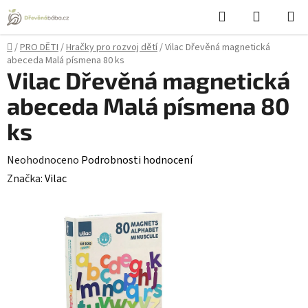
Přejít
Hledat
NÁKUPN
na
KOŠÍK
obsah
Domů
/
PRO DĚTI
/
Hračky pro rozvoj dětí
/
Vilac Dřevěná magnetická
abeceda Malá písmena 80 ks
Vilac Dřevěná magnetická
abeceda Malá písmena 80
ks
Průměrné
Neohodnoceno
Podrobnosti hodnocení
hodnocení
Značka:
Vilac
produktu
je
0,0
z
5
hvězdiček.