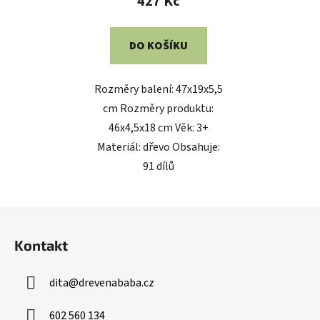
427 Kč
DO KOŠÍKU
Rozměry balení: 47x19x5,5
cm Rozměry produktu:
46x4,5x18 cm Věk: 3+
Materiál: dřevo Obsahuje:
91 dílů
Z
á
Kontakt
p
a
dita
@
drevenababa.cz
t
í
602 560 134