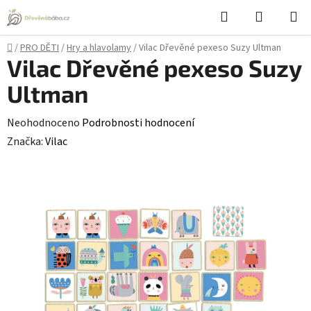
Přejít
Hledat
NÁKUPN
na
KOŠÍK
obsah
Domů
/
PRO DĚTI
/
Hry a hlavolamy
/
Vilac Dřevěné pexeso Suzy Ultman
Vilac Dřevěné pexeso Suzy
Ultman
Průměrné
Neohodnoceno
Podrobnosti hodnocení
hodnocení
Značka:
Vilac
produktu
je
0,0
z
5
hvězdiček.