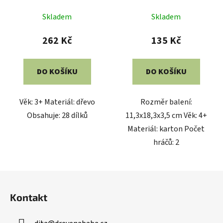
Skladem
Skladem
262 Kč
135 Kč
DO KOŠÍKU
DO KOŠÍKU
Věk: 3+ Materiál: dřevo
Rozměr balení:
Obsahuje: 28 dílků
11,3x18,3x3,5 cm Věk: 4+
Materiál: karton Počet
hráčů: 2
Z
á
Kontakt
p
a