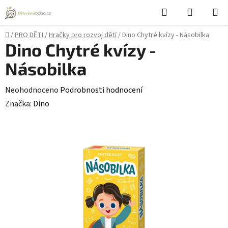
Přejít
Hledat
NÁKUPN
na
KOŠÍK
obsah
Domů
/
PRO DĚTI
/
Hračky pro rozvoj dětí
/
Dino Chytré kvízy - Násobilka
Dino Chytré kvízy -
Násobilka
Průměrné
Neohodnoceno
Podrobnosti hodnocení
hodnocení
Značka:
Dino
produktu
je
0,0
z
5
hvězdiček.