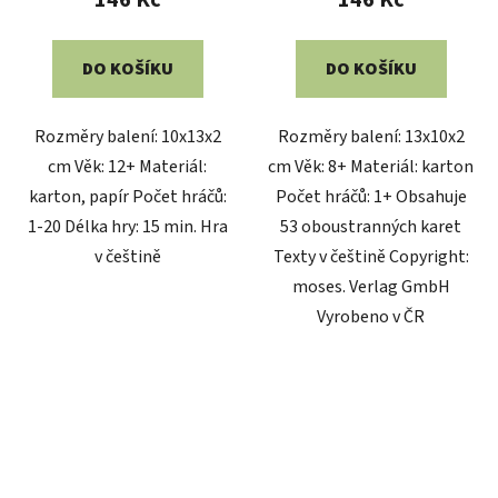
146 Kč
146 Kč
DO KOŠÍKU
DO KOŠÍKU
Rozměry balení: 10x13x2
Rozměry balení: 13x10x2
cm Věk: 12+ Materiál:
cm Věk: 8+ Materiál: karton
karton, papír Počet hráčů:
Počet hráčů: 1+ Obsahuje
1-20 Délka hry: 15 min. Hra
53 oboustranných karet
v češtině
Texty v češtině Copyright:
moses. Verlag GmbH
Vyrobeno v ČR