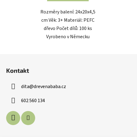
Rozměry balení: 24x20x4,5
cm Věk: 3+ Materiál: PEFC
dřevo Počet dílů: 100 ks
Vyrobeno v Německu
Z
á
Kontakt
p
a
dita
@
drevenababa.cz
t
í
602 560 134