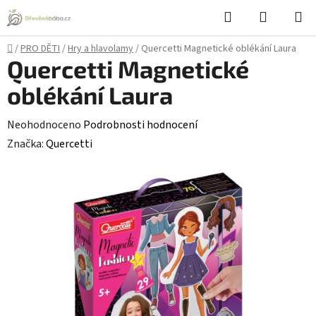
Přejít
Hledat
NÁKUPN
na
KOŠÍK
obsah
Domů
/
PRO DĚTI
/
Hry a hlavolamy
/
Quercetti Magnetické oblékání Laura
Quercetti Magnetické
oblékání Laura
Průměrné
Neohodnoceno
Podrobnosti hodnocení
hodnocení
Značka:
Quercetti
produktu
je
0,0
z
5
hvězdiček.