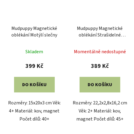
Mudpuppy Magnetické
Mudpuppy Magnetické
oblékání Motýlí slečny
oblékání Strašidelné
období
Skladem
Momentálně nedostupné
399 Kč
389 Kč
DO KOŠÍKU
DO KOŠÍKU
Rozměry: 15x20x3 cm Věk:
Rozměry: 22,2x2,8x16,2 cm
4+ Materiál: kov, magnet
Věk: 2+ Materiál: kov,
Počet dílů: 40+
magnet Počet dílů: 45+