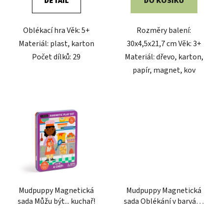
DETAIL
DO KOŠÍKU
Oblékací hra Věk: 5+
Rozměry balení:
Materiál: plast, karton
30x4,5x21,7 cm Věk: 3+
Počet dílků: 29
Materiál: dřevo, karton,
papír, magnet, kov
Mudpuppy Magnetická
Mudpuppy Magnetická
sada Můžu být... ​​kuchař!
sada Oblékání v barvách
duhy